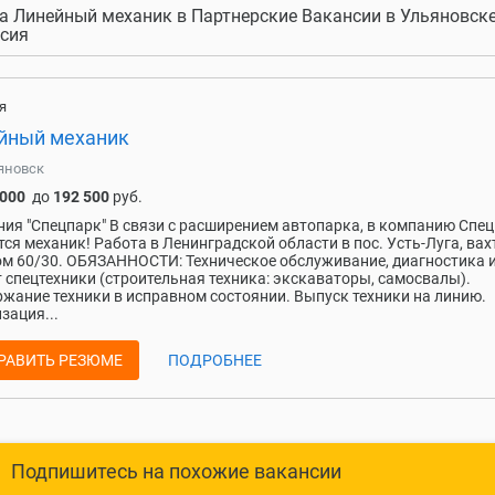
а Линейный механик в Партнерские Вакансии в Ульяновске 
сия
я
йный механик
яновск
 000
до
192 500
руб.
ия "Спецпарк" В связи с расширением автопарка, в компанию Спе
тся механик! Работа в Ленинградской области в пос. Усть-Луга, ва
м 60/30. ОБЯЗАННОСТИ: Техническое обслуживание, диагностика 
 спецтехники (строительная техника: экскаваторы, самосвалы).
жание техники в исправном состоянии. Выпуск техники на линию.
зация...
РАВИТЬ РЕЗЮМЕ
ПОДРОБНЕЕ
Подпишитесь на похожие вакансии