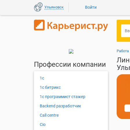
Ульяновск
Войти
Работа
Лин
Профессии компании
Уль
1с
1с битрикс
1с программист стажер
Backend разработчик
Call centre
Cio