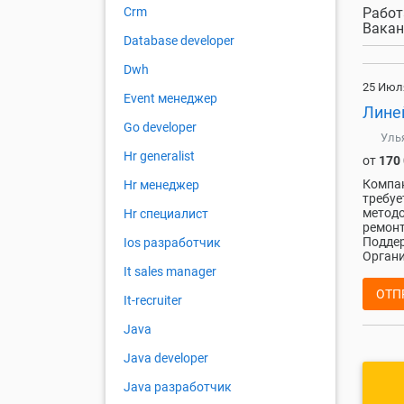
Работ
Crm
Вакан
Database developer
Dwh
25 Июл
Event менеджер
Лине
Go developer
Уль
Hr generalist
от
170
Компан
Hr менеджер
требуе
методо
Hr специалист
ремонт
Поддер
Ios разработчик
Органи
It sales manager
ОТП
It-recruiter
Java
Java developer
Java разработчик