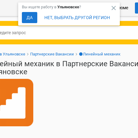
close
Вы ищете работу в
Ульяновске
?
Более 150 000 компаний ждут Ваше резюме
ДА
НЕТ, ВЫБРАТЬ ДРУГОЙ РЕГИОН
 в Ульяновске
Партнерские Вакансии
⚫Линейный механик
ейный механик в Партнерские Ваканси
яновске