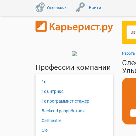
Ульяновск
Войти
Работа
Сле
Профессии компании
Уль
1с
1с битрикс
1с программист стажер
Backend разработчик
Call centre
Cio