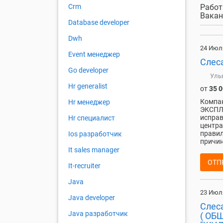
Работ
Crm
Вакан
Database developer
Dwh
24 Июл
Event менеджер
Слес
Go developer
Уль
Hr generalist
от
35 
Компа
Hr менеджер
ЭКСПЛ
исправ
Hr специалист
центра
правил
Ios разработчик
причин
It sales manager
ОТП
It-recruiter
Java
23 Июл
Java developer
Слес
Java разработчик
( ОБ