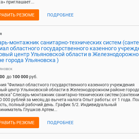
а» приглашает...
РАВИТЬ РЕЗЮМЕ
ПОДРОБНЕЕ
я
арь-монтажник санитарно-технических систем (санте
лиал областного государственного казенного учрежд
овый центр Ульяновской области в Железнодорожн
е города Ульяновска )
яновск
000
до
100 000
руб.
ия "Филиал областного государственного казенного учреждения
ый центр Ульяновской области в Железнодорожном районе город
вска" Слесарь-монтажник санитарно-технических систем (сантехни
0 000 рублей за месяц до вычета налога Опыт работы: от 1 года. П
сть, полный рабочий день. График 5/2. Индивидуальный
иниматель Глушков Артем...
РАВИТЬ РЕЗЮМЕ
ПОДРОБНЕЕ