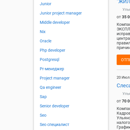
"ЖИЛ
Junior
Уль
Junior project manager
от
35 
Middle developer
Компа
ЭКСПЛ
Nix
исправ
центра
Oracle
правил
причин
Php developer
Postgresql
ОТП
Pr-менеджер
20 Июл
Project manager
Слес
Qa engineer
Уль
Sap
от
70 
Senior developer
Компан
Кадров
Seo
Ульяно
налого
Seo специалист
График