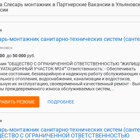
а Слесарь монтажник в Партнерские Вакансии в Ульяновске
сии
я
арь-монтажник санитарно-технических систем (санте
яновск
000
до
50 000
руб.
ния "ОБЩЕСТВО С ОГРАНИЧЕННОЙ ОТВЕТСТВЕННОСТЬЮ "ЖИЛИЩ
УАТАЦИОННЫЙ УЧАСТОК №24"" Ответственность: - Обеспечивать
ное состояние, безаварийную и надежную работу обслуживающих 
льного отопления, водоснабжения, канализации и водостоков,
ьную их эксплуатацию, своевременный качественный ремонт - Вы
ы преждевременного износа обслуживаемых систем,...
РАВИТЬ РЕЗЮМЕ
ПОДРОБНЕЕ
я
арь-монтажник санитарно-технических систем (санте
ЩЕСТВО С ОГРАНИЧЕННОЙ ОТВЕТСТВЕННОСТЬЮ