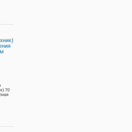
хник)
ения
ом
а
к) 70
олная