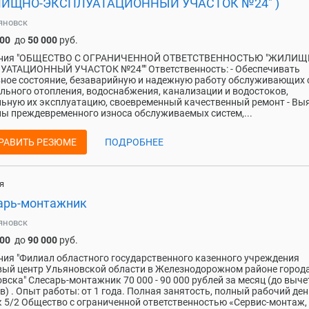
ИЩНО-ЭКСПЛУАТАЦИОННЫЙ УЧАСТОК №24" )
яновск
000
до
50 000
руб.
ния "ОБЩЕСТВО С ОГРАНИЧЕННОЙ ОТВЕТСТВЕННОСТЬЮ "ЖИЛИЩ
УАТАЦИОННЫЙ УЧАСТОК №24"" Ответственность: - Обеспечивать
ное состояние, безаварийную и надежную работу обслуживающих 
льного отопления, водоснабжения, канализации и водостоков,
ьную их эксплуатацию, своевременный качественный ремонт - Вы
ы преждевременного износа обслуживаемых систем,...
РАВИТЬ РЕЗЮМЕ
ПОДРОБНЕЕ
я
арь-монтажник
яновск
000
до
90 000
руб.
ия "Филиал областного государственного казенного учреждения
ый центр Ульяновской области в Железнодорожном районе город
вска" Слесарь-монтажник 70 000 - 90 000 рублей за месяц (до выче
в) . Опыт работы: от 1 года. Полная занятость, полный рабочий ден
 5/2 Общество с ограниченной ответственностью «Сервис-монтаж,