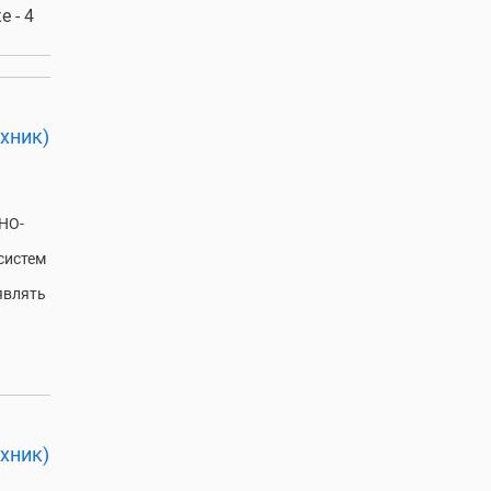
 - 4
хник)
НО-
систем
являть
хник)