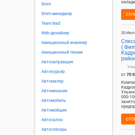
наладк
Smm
Smm-менеджер
ОТП
Team lead
20 Июл
Web-дизайнер
Слес
Авиационный инженер
( Фи
Кадр
Авиационный техник
район
Автозаправщик
Уль
Автокурьер
от
70 
Автомаляр
Компан
Кадров
Автомеханик
Ульяно
000-10
Автомобиль
занято
предпр
Автомойщик
ОТП
Автосалон
Автослесарь