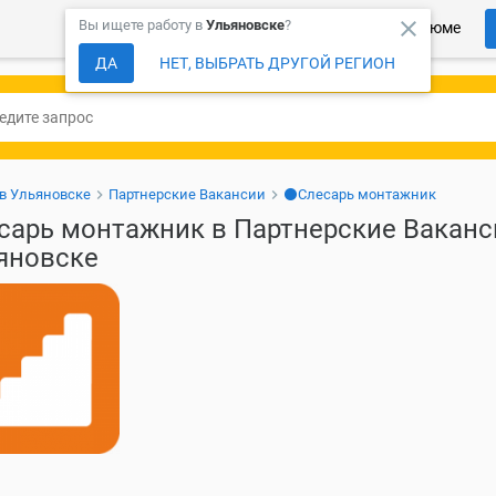
close
Вы ищете работу в
Ульяновске
?
Более 150 000 компаний ждут Ваше резюме
ДА
НЕТ, ВЫБРАТЬ ДРУГОЙ РЕГИОН
 в Ульяновске
Партнерские Вакансии
⚫Слесарь монтажник
сарь монтажник в Партнерские Ваканс
яновске