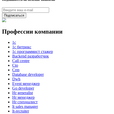
Подписаться
Профессии компании
1с
1с битрикс
1с программист стажер
Backend разработчик
Call centre
Cio
Crm
Database developer
Dwh
Event менеджер
Go developer
Hr generalist
Hr менеджер
Hr специалист
It sales manager
It-recruiter