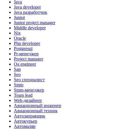
Java
Java developer
Java разработчик
Junior
Junior project manager
Middle developer
Nix
Oracle
Php developer
Postgresql
Pr-менеджер
Project manager
Qa engineer
Sap
Seo
Seo специалист
Smm
Smm-менеджер
Team lead
Web-дизайнер
Авиационный инженер
Авиационный техник
Автозаправщик
Автокурьер
Автомаляр