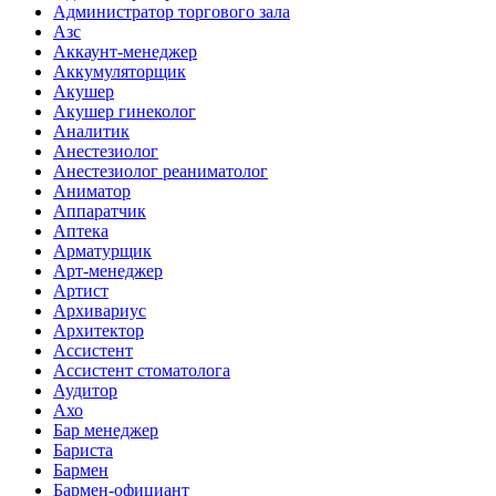
Администратор торгового зала
Азс
Аккаунт-менеджер
Аккумуляторщик
Акушер
Акушер гинеколог
Аналитик
Анестезиолог
Анестезиолог реаниматолог
Аниматор
Аппаратчик
Аптека
Арматурщик
Арт-менеджер
Артист
Архивариус
Архитектор
Ассистент
Ассистент стоматолога
Аудитор
Ахо
Бар менеджер
Бариста
Бармен
Бармен-официант