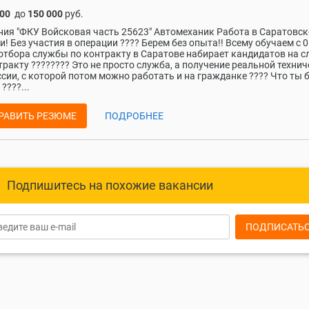
000
до
150 000
руб.
ия "ФКУ Войсковая часть 25623" Автомеханик Работа в Саратовс
и! Без участия в операции ???? Берем без опыта!! Всему обучаем с 0
отбора службы по контракту в Саратове набирает кандидатов на с
тракту ???????? Это не просто служба, а получение реальной техни
сии, с которой потом можно работать и на гражданке ???? Что ты 
????...
РАВИТЬ РЕЗЮМЕ
ПОДРОБНЕЕ
Подпишитесь на похожие вакансии
ПОДПИСАТЬ