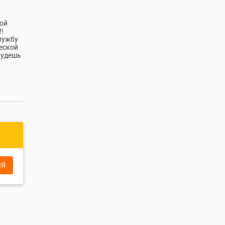
кой
!!
лужбу
ческой
будешь
СЯ