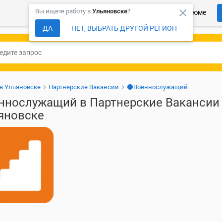
close
Вы ищете работу в
Ульяновске
?
Более 150 000 компаний ждут Ваше резюме
ДА
НЕТ, ВЫБРАТЬ ДРУГОЙ РЕГИОН
 в Ульяновске
Партнерские Вакансии
⚫Военнослужащий
ннослужащий в Партнерские Вакансии
яновске