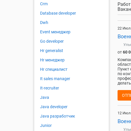
Работ
Crm
Вакан
Database developer
Dwh
22 Июл
Event менеджер
Воен
Go developer
Уль
Hr generalist
от
60 
Компан
Hr менеджер
област
Пункт 
Hr специалист
по кон
профес
It sales manager
делать 
It-recruiter
ОТП
Java
Java developer
12 Июл
Java разработчик
Воен
Junior
Уль