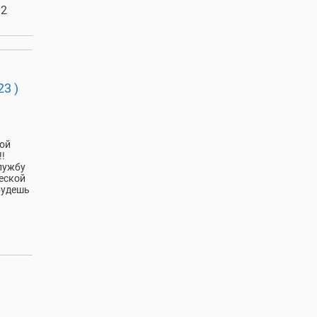
 2
3 )
кой
!!
лужбу
ческой
будешь