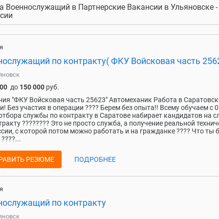
а Военнослужащий в Партнерские Вакансии в Ульяновске -
сии
я
нослужащий по контракту( ФКУ Войсковая часть 2562
яновск
000
до
150 000
руб.
ия "ФКУ Войсковая часть 25623" Автомеханик Работа в Саратовс
и! Без участия в операции ???? Берем без опыта!! Всему обучаем с 0
отбора службы по контракту в Саратове набирает кандидатов на с
тракту ???????? Это не просто служба, а получение реальной техни
сии, с которой потом можно работать и на гражданке ???? Что ты 
????...
РАВИТЬ РЕЗЮМЕ
ПОДРОБНЕЕ
я
нослужащий по контракту
яновск