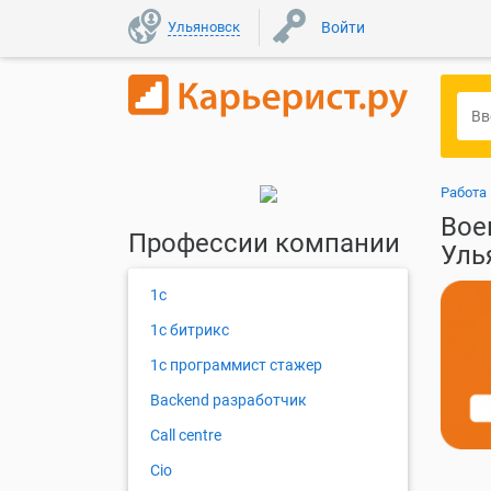
Ульяновск
Войти
Работа
Вое
Профессии компании
Уль
1с
1с битрикс
1с программист стажер
Backend разработчик
Call centre
Cio