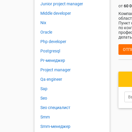
Junior project manager
от
60 
Middle developer
Компан
област
Nix
Пункт 
по кон
Oracle
профес
делать 
Php developer
ОТП
Postgresql
Pr-менеджер
Project manager
Qa engineer
Sap
Seo
Seo специалист
Smm
Smm-менеджер