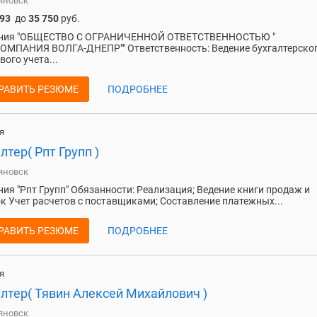
яновск
093
до
35 750
руб.
ния "ОБЩЕСТВО С ОГРАНИЧЕННОЙ ОТВЕТСТВЕННОСТЬЮ "
МПАНИЯ ВОЛГА-ДНЕПР"" Ответственность: Ведение бухгалтерског
вого учета...
РАВИТЬ РЕЗЮМЕ
ПОДРОБНЕЕ
я
лтер( Рпт Групп )
яновск
ия "Рпт Групп" Обязанности: Реализация; Ведение книги продаж и
к Учет расчетов с поставщиками; Составление платежных...
РАВИТЬ РЕЗЮМЕ
ПОДРОБНЕЕ
я
лтер( Тявин Алексей Михайлович )
яновск