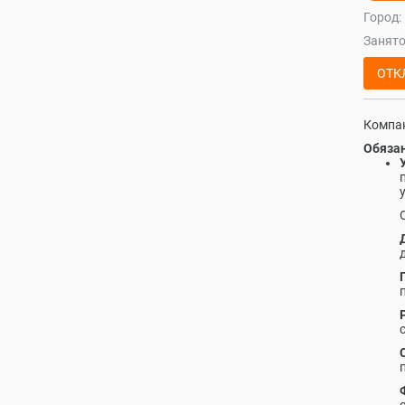
Город:
Занято
ОТК
Компан
Обязан