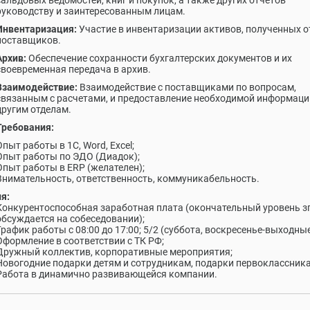
сальдовых ведомостей, книг и покупок, а также других отчетов
руководству и заинтересованным лицам.
Инвентаризация:
Участие в инвентаризации активов, полученных о
поставщиков.
Архив:
Обеспечение сохранности бухгалтерских документов и их
своевременная передача в архив.
Взаимодействие:
Взаимодействие с поставщиками по вопросам,
связанным с расчетами, и предоставление необходимой информаци
другим отделам.
Требования:
Опыт работы в 1С, Word, Excel;
Опыт работы по ЭДО (Диадок);
Опыт работы в ERP (желателен);
Внимательность, ответственность, коммуникабельность.
я:
Конкурентоспособная заработная плата (окончательный уровень з
обсуждается на собеседовании);
График работы с 08:00 до 17:00; 5/2 (суббота, воскресенье-выходные
Оформление в соответствии с ТК РФ;
Дружный коллектив, корпоративные мероприятия;
Новогодние подарки детям и сотрудникам, подарки первоклассник
Работа в динамично развивающейся компании.