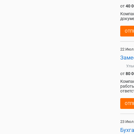
от
40 
Компан
докуме
ОТП
22 Июл
Замес
Уль
от
80 
Компан
работы
ответс
ОТП
23 Июл
Бухг