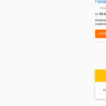
город
Уль
от
50 
Компан
компан
ОТП