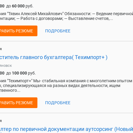
000
до
60 000
руб.
ия "Тявин Алексей Михайлович" Обязанности: — Ведение первично
нтaции; — Работа с договорами; — Выставление счетов,...
РАВИТЬ РЕЗЮМЕ
ПОДРОБНЕЕ
я
титель главного бухгалтера( Техимпорт+ )
яновск
000
до
100 000
руб.
ия "Техимпорт+" Мы- стабильная компания с многолетним опытом
, специализирующаяся на разных видах деятельности, ищем
твенного...
РАВИТЬ РЕЗЮМЕ
ПОДРОБНЕЕ
я
алтер по первичной документации аутсорсинг (Новый