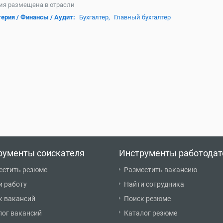
ия размещена в отрасли
ерия / Финансы / Аудит:
Бухгалтер,
Главный бухгалтер
рументы соискателя
Инструменты работодат
естить резюме
Разместить вакансию
и работу
Найти сотрудника
к вакансий
Поиск резюме
лог вакансий
Каталог резюме