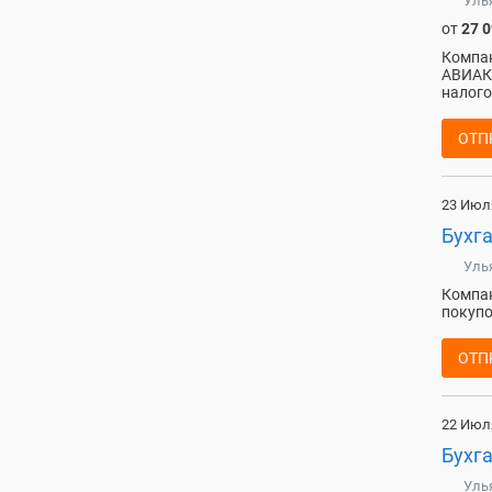
Уль
от
27 
Компа
АВИАКО
налого
ОТП
23 Июл
Бухга
Уль
Компан
покупо
ОТП
22 Июл
Бухга
Уль