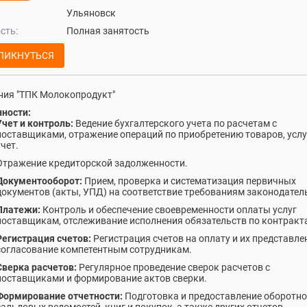
Ульяновск
сть:
Полная занятость
ЛИКНУТЬСЯ
ия "ТПК Молокопродукт"
ности:
Учет и контроль:
Ведение бухгалтерского учета по расчетам с
поставщиками, отражение операций по приобретению товаров, услуг
учет.
Отражение кредиторской задолженности.
Документооборот:
Прием, проверка и систематизация первичных
документов (акты, УПД) на соответствие требованиям законодател
Платежи:
Контроль и обеспечение своевременности оплаты услуг
поставщикам, отслеживание исполнения обязательств по контракт
Регистрация счетов:
Регистрация счетов на оплату и их представле
согласование компетентным сотрудникам.
Сверка расчетов:
Регулярное проведение сверок расчетов с
поставщиками и формирование актов сверки.
Формирование отчетности:
Подготовка и предоставление оборотно