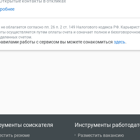
Открытые контакты в откликах
робнее
не облагается согласно пп. 26 п. 2 ст. 149 Налогового кодекса РФ. Карьери
ты осуществляется путем оплаты счета и означает полное и безоговорочное 
деленных счетом.
равилами работы с сервисом вы можете ознакомиться
здесь
.
рументы соискателя
Инструменты работодат
естить резюме
Разместить вакансию