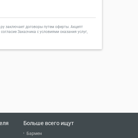
ст.ру заключает договоры путем оферты. Акцепт
согласие Заказчика с условиями оказания услуг,
еля
Больше всего ищут
Бармен