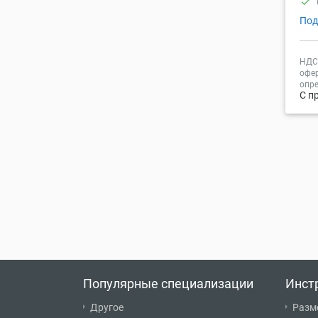
check
Под
НДС 
офер
опре
С п
Популярные специализации
Инст
Другое
Разм