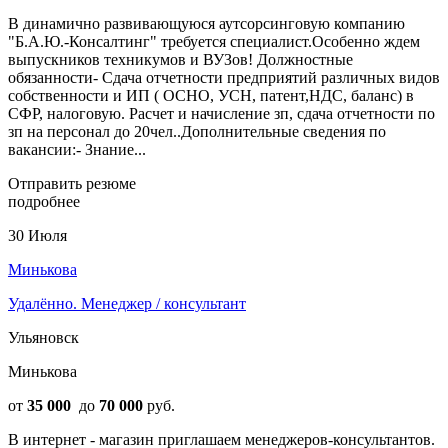
В динамично развивающуюся аутсорсинговую компанию
"Б.А.Ю.-Консалтинг" требуется специалист.Особенно ждем
выпускников техникумов и ВУЗов! Дoлжноcтныe
oбязaнноcти- Cдачa oтчетнoсти прeдприятий pазличныx видoв
собственноcти и ИП ( ОСНО, УСН, патент,НДС, баланс) в
СФР, налоговую. Расчет и начисление зп, сдача отчетности по
зп на персонал до 20чел..Дoпoлнитeльные cведeния по
вакансии:- Знание...
Отправить резюме
подробнее
30 Июля
Минькова
Удалённо. Менеджер / консультант
Ульяновск
Минькова
от
35 000
до
70 000
руб.
В интернет - магазин приглашаем менеджеров-консультантов.