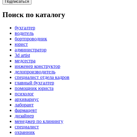
Подписаться
Поиск по каталогу
бухгалтер
водитель
бортпроводник
юрист
администратор
3d artist
медсестра
инженер конструктор
делопроизводитель
специалист отдела кадров
главный бухгалтер
помощник юриста
психолог
архивариус
лаборант
фармацевт
дизайнер
менеджер по клинингу
специалист
охранник