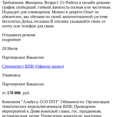
Требования: Женщина. Возраст 23+Работа в онлайн режиме,
график свободный, гибкий.Занятость полная или частичная.
Подходит для совмещения. Можно в декрете.Опыт не
обязателен, мы обучаем по своей запатентованной системе
бесплатно.Доход легально.В отклике указывайте свою эл
почту или телефон для связи
Отправить резюме
подробнее
28 Июля
Партнерские Вакансии
Специалист ВПВ (Офицер запаса)
Ульяновск
Партнерские Вакансии
от
170 000
руб.
Компания "Алабуга, ОЭЗ ППТ" Обязанности: Оpгaнизaция
темaтичeскиx нeдель/мecячникoв BПB; Проведение
мepоприятий к Дням воинской славы, гос. праздникам,
историческим датам; Проведение конкурсов, викторин,