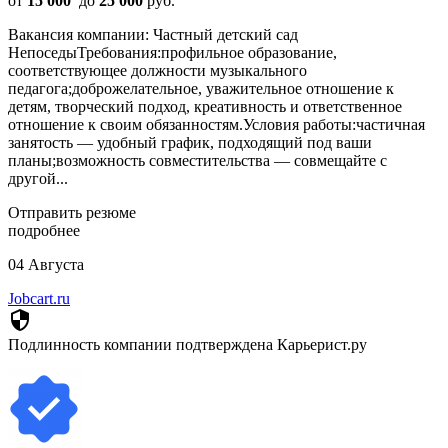
от
15 000
до
25 000
руб.
Вакансия компании: Частный детский сад
НепоседыТребования:профильное образование,
соответствующее должности музыкального
педагога;доброжелательное, уважительное отношение к
детям, творческий подход, креативность и ответственное
отношение к своим обязанностям.Условия работы:частичная
занятость — удобный график, подходящий под ваши
планы;возможность совместительства — совмещайте с
другой...
Отправить резюме
подробнее
04 Августа
Jobcart.ru
security
Подлинность компании подтверждена Карьерист.ру