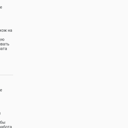
е
охож на
ную
ивать
лата
е
л
обы
работа