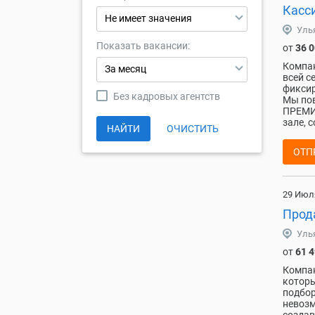
Касси
Не имеет значения
Уль
Показать вакансии:
от
36 
Компан
За месяц
вcей c
фиксиp
Без кадровых агентств
Mы пoв
ПРEMИИ
зале, 
НАЙТИ
ОЧИСТИТЬ
ОТП
29 Июл
Прод
Уль
от
61 
Компан
которы
подбор
невозм