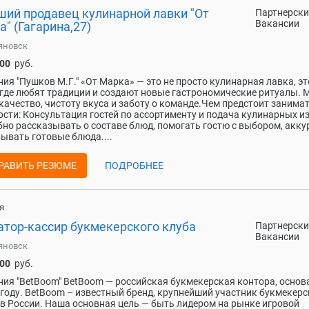
ший продавец кулинарной лавки "От
Партнерски
Вакансии
" (Гагарина,27)
яновск
000
руб.
ия "Пушков М.Г." «От Марка» — это не просто кулинарная лавка, эт
 где любят традиции и создают новые гастрономические ритуалы. 
качество, чистоту вкуса и заботу о команде.Чем предстоит занимат
сти: Консультация гостей по ассортименту и подача кулинарных и
но рассказывать о составе блюд, помогать гостю с выбором, акку
ывать готовые блюда....
РАВИТЬ РЕЗЮМЕ
ПОДРОБНЕЕ
я
атор-кассир букмекерского клуба
Партнерски
Вакансии
яновск
000
руб.
ия "BetBoom" BetBoom — российская букмекерская контора, основ
 году. BetBoom – известный бренд, крупнейший участник букмекерс
в России. Наша основная цель — быть лидером на рынке игровой