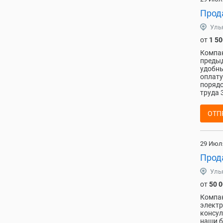
Прод
Уль
от
1 50
Компан
предыд
удобны
оплату
порядо
труда 
ОТП
29 Июл
Прод
Уль
от
50 
Компан
электр
консул
наши б