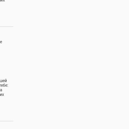
ших
е
ашей
тебе:
за
их