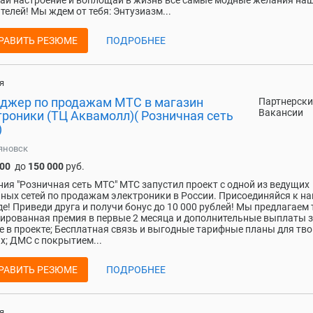
ай настроение и воплощай в жизнь все самые модные желания на
телей! Мы ждем от тебя: Энтузиазм...
РАВИТЬ РЕЗЮМЕ
ПОДРОБНЕЕ
я
джер по продажам МТС в магазин
Партнерски
Вакансии
троники (ТЦ Аквамолл)( Розничная сеть
)
яновск
000
до
150 000
руб.
ия "Розничная сеть МТС" МТС запустил проект с одной из ведущих
ных сетей по продажам электроники в России. Присоединяйся к н
е! Приведи друга и получи бонус до 10 000 рублей! Мы предлагаем 
ированная премия в первые 2 месяца и дополнительные выплаты 
е в проекте; Бесплатная связь и выгодные тарифные планы для тво
х; ДМС с покрытием...
РАВИТЬ РЕЗЮМЕ
ПОДРОБНЕЕ
я