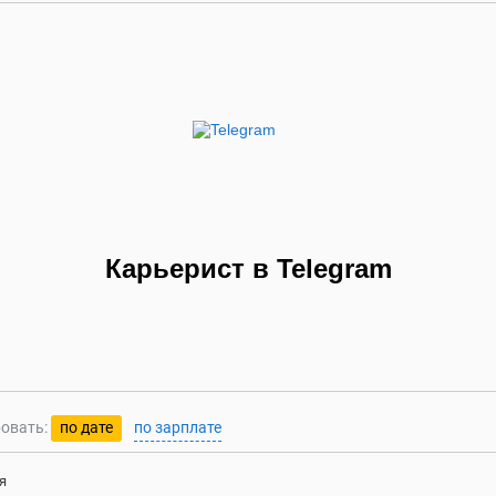
Карьерист в Telegram
овать:
по дате
по зарплате
я