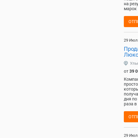
на рез
марок 
ОТП
29 Июл
Прода
Люкс
Уль
от
39 
Компан
просто
которы
получа
дня по
раза в
ОТП
29 Июл