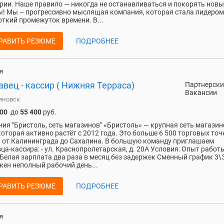
рии. Наше правило — никогда не останавливаться и покорять новы
! Мы – прогрессивно мыслящая компания, которая стала лидеро
откий промежуток времени. В...
РАВИТЬ РЕЗЮМЕ
ПОДРОБНЕЕ
я
вец - кассир ( Нижняя Терраса)
Партнерски
Вакансии
яновск
000
до
55 400
руб.
ия "Бристоль, сеть магазинов" «Бристоль» — крупная сеть магазин
которая активно растёт с 2012 года. Это больше 6 500 торговых точ
 от Калининграда до Сахалина. В большую команду приглашаем
ца-кассира: - ул. Краснопролетарская, д. 20А Условия: Опыт работ
Белая зарплата два раза в месяц без задержек Сменный график 3\
ен неполный рабочий день...
РАВИТЬ РЕЗЮМЕ
ПОДРОБНЕЕ
я