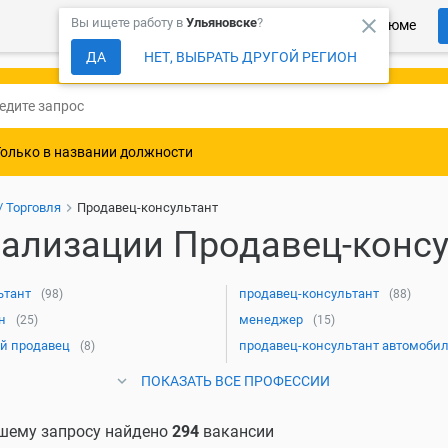
close
Вы ищете работу в
Ульяновске
?
Более 150 000 компаний ждут Ваше резюме
ДА
НЕТ, ВЫБРАТЬ ДРУГОЙ РЕГИОН
Только в названии должности
 Торговля
Продавец-консультант
ализации Продавец-консу
ьтант
продавец-консультант
(98)
(88)
н
менеджер
(25)
(15)
й продавец
продавец-консультант автомоби
(8)
ПОКАЗАТЬ ВСЕ ПРОФЕССИИ
шему запросу найдено
294
вакансии