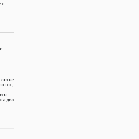
их
е
 это не
в тот,
его
ата два