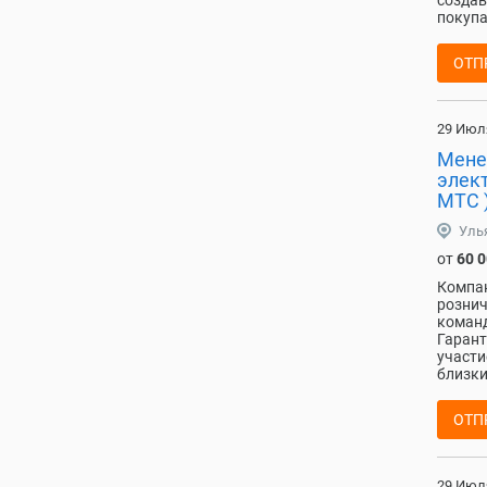
создав
покупа
ОТП
29 Июл
Мене
элек
МТС 
Уль
от
60 
Компан
рознич
команд
Гарант
участи
близки
ОТП
29 Июл