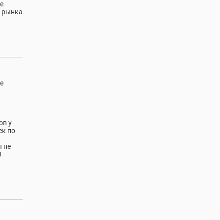
е
м рынка
е
ов у
ек по
ы не
3