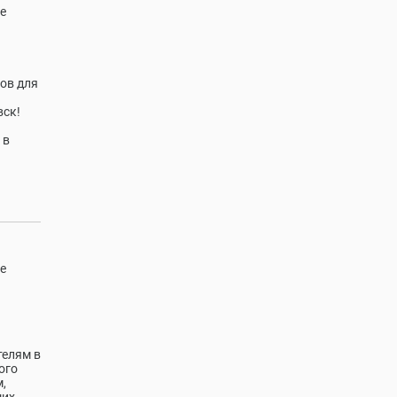
е
нoв для
вск!
 в
е
телям в
ого
,