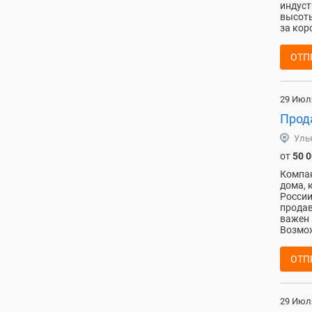
индуст
высоты
за кор
ОТП
29 Июл
Прода
Уль
от
50 
Компан
дома, 
России
продав
важен 
Возмож
ОТП
29 Июл