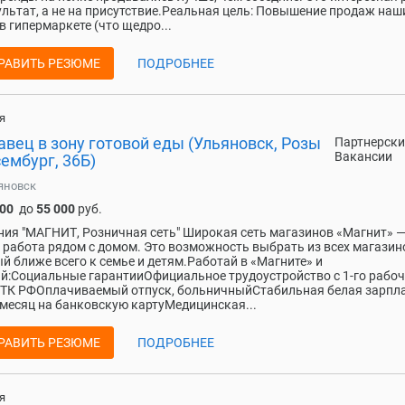
ультат, а не на присутствие.Реальная цель: Повышение продаж наш
в гипермаркете (что щедро...
РАВИТЬ РЕЗЮМЕ
ПОДРОБНЕЕ
я
вец в зону готовой еды (Ульяновск, Розы
Партнерски
Вакансии
ембург, 36Б)
яновск
000
до
55 000
руб.
ия "МАГНИТ, Розничная сеть" Широкая сеть магазинов «Магнит» —
 работа рядом с домом. Это возможность выбрать из всех магазино
й ближе всего к семье и детям.Работай в «Магните» и
й:Социальные гарантииОфициальное трудоустройство с 1-го рабоч
 ТК РФОплачиваемый отпуск, больничныйСтабильная белая зарпл
 месяц на банковскую картуМедицинская...
РАВИТЬ РЕЗЮМЕ
ПОДРОБНЕЕ
я