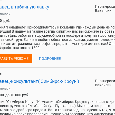
авец в табачную лавку
Партнерски
Вакансии
яновск
0
руб.
ия "Генацвале" Присоединяйтесь к команде, где каждый день не п
ущий! В нашем магазине всегда кипит жизнь: вы сможете выбрать
й график, работать в дружелюбной атмосфере и получать достой
 за свой труд. Если вы любите общаться с людьми, умеете поддерж
к и хотите развиваться в сфере продаж — мы ждем именно вас! Оп
Заработная плата: 1500...
РАВИТЬ РЕЗЮМЕ
ПОДРОБНЕЕ
я
авец-консультант( Симбирск-Кроун )
Партнерски
Вакансии
яновск
000
до
70 000
руб.
ия "Симбирск-Кроун" Компания «Симбирск-Кроун» усиливает отде
оинструмента в ГМ «Сарай» (ул. Пушкарева).Мы ищем не просто
ьтанта, а драйвера продаж. Ваша главная задача - сделать так, чт
ренды на полке продавались лучше, чем соседние. Это интересная 