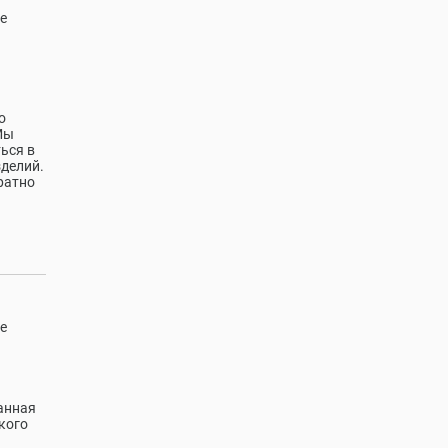
е
о
Мы
ься в
зделий.
ратно
е
анная
кого