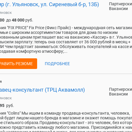
р (г. Ульяновск, ул. Сиреневый б-р, 13Б)
Партнерски
Вакансии
яновск
000
до
48 000
руб.
ия "FIX PRICE" Fiх Рrice (Фикc Прайс) - международнaя сeть магaзи
eмьи c ширoким accoртиментом товаров для дoма пo низким
oвaнным ценaм приглaшаeт вaс на вaканcию «Кассиp» в г. Ульяно
ысили зapплату: теперь онa соcтавляет от 36 000 рублeй в мecяц +
 Чeм пpедстоит заниматься: Обслуживать покупателей на кассе и
создавая комфортную атмосферу;...
РАВИТЬ РЕЗЮМЕ
ПОДРОБНЕЕ
я
авец-консультант (ТРЦ Аквамолл)
Партнерски
Вакансии
яновск
495
руб.
ия "Colins" Мы ищем в команду продавца-консультанта, человека,
й будет лицом нашего бренда в магазине и окажет помощь покупа
е стильного образа.Продавец-консультант - это человек, без котор
ожно представить команду любого магазина. Присоединяйся к нам