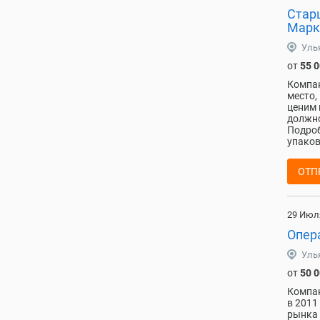
Стар
Марка
Уль
от
55 
Компан
место,
ценим 
должно
Подроб
упаков
ОТП
29 Июл
Опер
Уль
от
50 
Компан
в 2011
рынка 