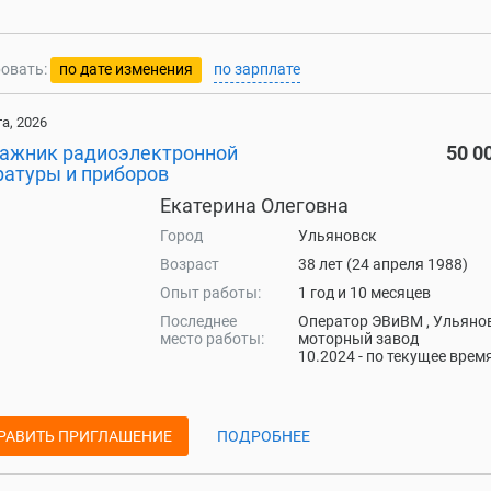
овать:
по дате изменения
по зарплате
та, 2026
ажник радиоэлектронной
50 0
ратуры и приборов
Екатерина Олеговна
Город
Ульяновск
Возраст
38 лет (24 апреля 1988)
Опыт работы:
1 год и 10 месяцев
Последнее
Оператор ЭВиВМ , Ульяно
место работы:
моторный завод
10.2024 - по текущее врем
РАВИТЬ ПРИГЛАШЕНИЕ
ПОДРОБНЕЕ