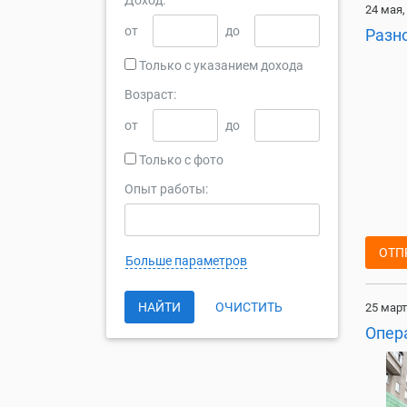
Доход:
24 мая,
от
до
Разн
Только с указанием дохода
Возраст:
от
до
Только с фото
Опыт работы:
ОТП
Больше параметров
НАЙТИ
ОЧИСТИТЬ
25 март
Опер