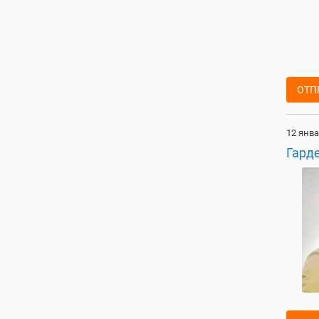
ОТП
12 янва
Гард