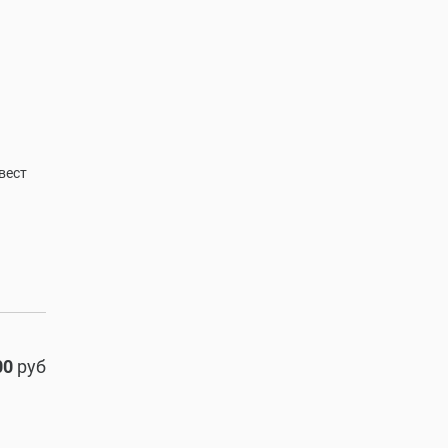
вест
00
руб