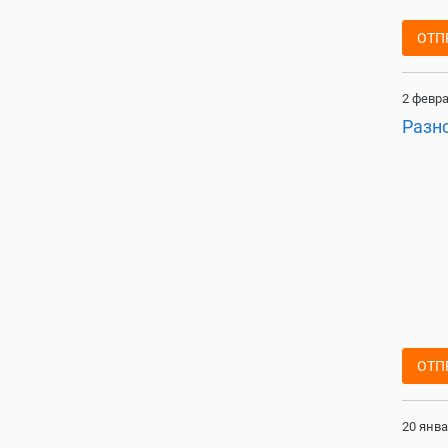
ОТП
2 февра
Разн
ОТП
20 янва