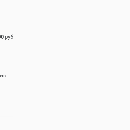
00
руб
нец»