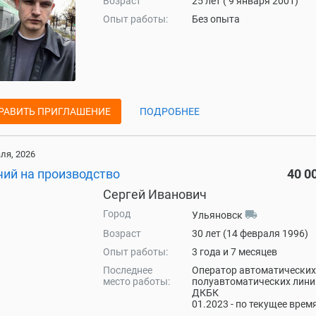
Возраст
25 лет ( 9 января 2001)
Опыт работы:
Без опыта
РАВИТЬ ПРИГЛАШЕНИЕ
ПОДРОБНЕЕ
ля, 2026
чий на производство
40 0
Сергей Иванович
Город
local_shipping
Ульяновск
Возраст
30 лет (14 февраля 1996)
Опыт работы:
3 года и 7 месяцев
Последнее
Оператор автоматических
место работы:
полуавтоматических лини
ДКБК
01.2023 - по текущее врем