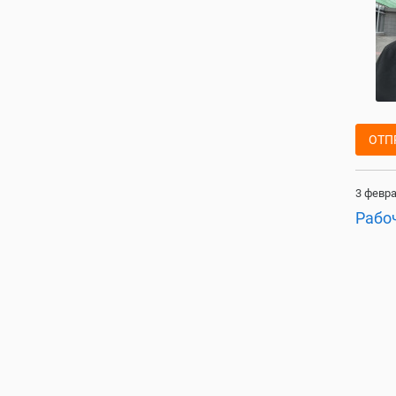
ОТП
3 февра
Рабо