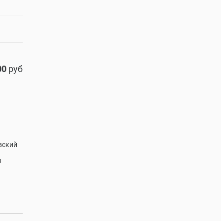
00
руб
вский
я