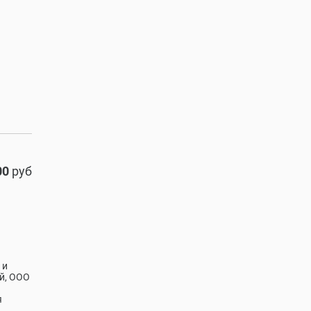
00
руб
 и
й, ООО
я