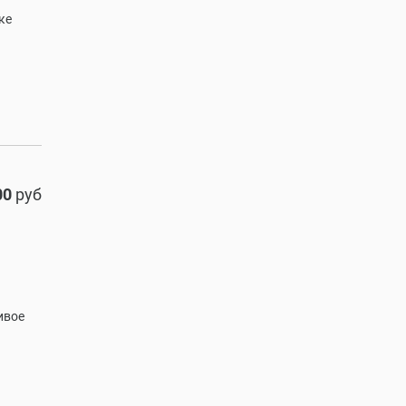
ке
00
руб
ивое