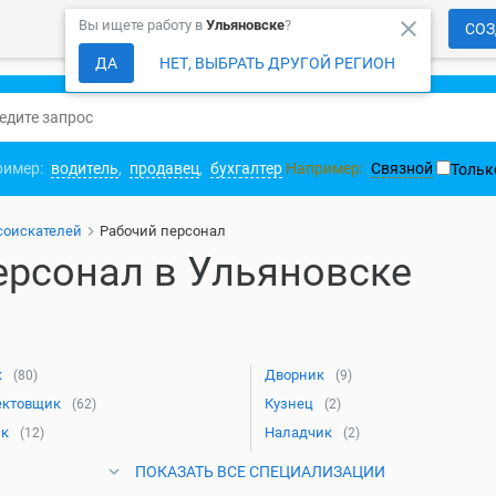
close
Вы ищете работу в
Ульяновске
?
СОЗ
ДА
НЕТ, ВЫБРАТЬ ДРУГОЙ РЕГИОН
ример:
водитель
,
продавец
,
бухгалтер
Например:
Связной
Тольк
соискателей
Рабочий персонал
ерсонал в Ульяновске
к
Дворник
(80)
(9)
ектовщик
Кузнец
(62)
(2)
ик
Наладчик
(12)
(2)
ПОКАЗАТЬ ВСЕ СПЕЦИАЛИЗАЦИИ