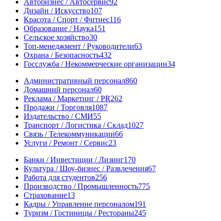
Автобизнес / Автосервис
92
Дизайн / Искусство
107
Красота / Спорт / Фитнес
116
Образование / Наука
151
Сельское хозяйство
30
Топ-менеджмент / Руководители
63
Охрана / Безопасность
432
Госслужба / Некоммерческие организации
34
Административный персонал
860
Домашний персонал
60
Реклама / Маркетинг / PR
262
Продажи / Торговля
1087
Издательство / СМИ
55
Транспорт / Логистика / Склад
1027
Связь / Телекоммуникации
66
Услуги / Ремонт / Сервис
23
Банки / Инвестиции / Лизинг
170
Культура / Шоу-бизнес / Развлечения
67
Работа для студентов
256
Производство / Промышленность
775
Страхование
13
Кадры / Управление персоналом
191
Туризм / Гостиницы / Рестораны
245