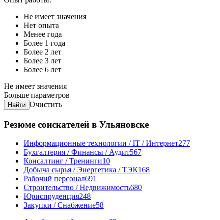
Не имеет значения
Нет опыта
Менее года
Более 1 года
Более 2 лет
Более 3 лет
Более 6 лет
Не имеет значения
Больше параметров
Очистить
Найти
Резюме соискателей в Ульяновске
Информационные технологии / IT / Интернет
277
Бухгалтерия / Финансы / Аудит
567
Консалтинг / Тренинги
10
Добыча сырья / Энергетика / ТЭК
168
Рабочий персонал
691
Строительство / Недвижимость
680
Юриспруденция
248
Закупки / Снабжение
58