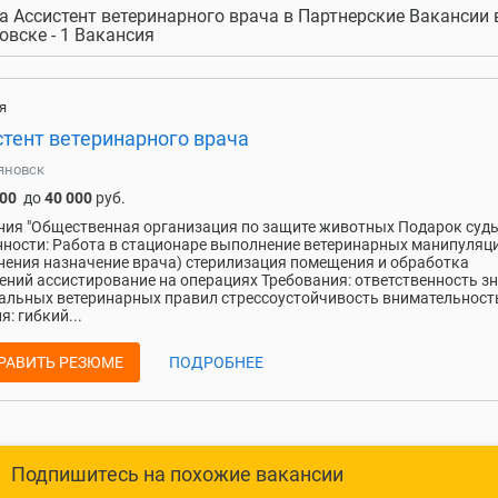
а Ассистент ветеринарного врача в Партнерские Вакансии 
овске - 1 Вакансия
я
стент ветеринарного врача
яновск
000
до
40 000
руб.
ия "Общественная организация по защите животных Подарок суд
ности: Работа в стационаре выполнение ветеринарных манипуляци
ения назначение врача) стерилизация помещения и обработка
ний ассистирование на операциях Требования: ответственность з
льных ветеринарных правил стрессоустойчивость внимательност
я: гибкий...
РАВИТЬ РЕЗЮМЕ
ПОДРОБНЕЕ
Подпишитесь на похожие вакансии