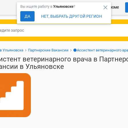
close
Вы ищете работу в
Ульяновске
?
Более 150 000 компаний ждут Ваше резюме
ДА
НЕТ, ВЫБРАТЬ ДРУГОЙ РЕГИОН
 в Ульяновске
Партнерские Вакансии
⚫Ассистент ветеринарного вр
истент ветеринарного врача в Партнер
ансии в Ульяновске