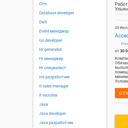
Работ
Crm
Ульян
Database developer
Dwh
25 Июл
Event менеджер
Асси
Go developer
Уль
Hr generalist
от
30 
Компан
Hr менеджер
Обязан
выполн
Hr специалист
помеще
минима
Ios разработчик
Услови
It sales manager
ОТП
It-recruiter
Java
Java developer
Java разработчик