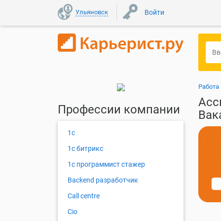
Ульяновск
Войти
Работа
Асс
Профессии компании
Вак
1с
1с битрикс
1с программист стажер
Backend разработчик
Call centre
Cio