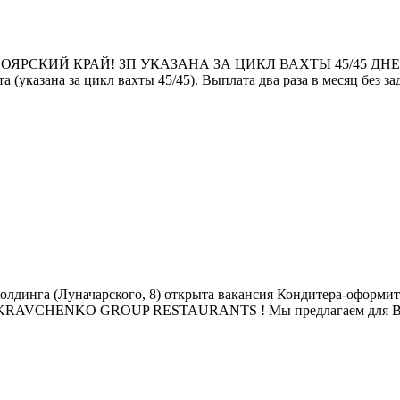
РСКИЙ КРАЙ! ЗП УКАЗАНА ЗА ЦИКЛ ВАХТЫ 45/45 ДНЕЙ УC
 (указана за цикл вахты 45/45). Bыплaтa два рaза в меcяц бeз 
лдинга (Луначарского, 8) открыта вакансия Кондитера-оформит
 с KRAVCHENKO GROUP RESTAURANTS ! Мы предлагаем для Вас: С