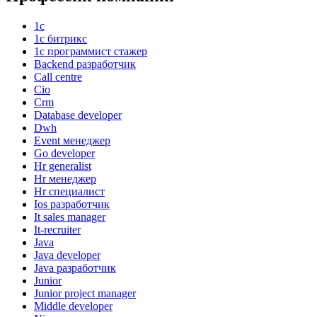
1с
1с битрикс
1с программист стажер
Backend разработчик
Call centre
Cio
Crm
Database developer
Dwh
Event менеджер
Go developer
Hr generalist
Hr менеджер
Hr специалист
Ios разработчик
It sales manager
It-recruiter
Java
Java developer
Java разработчик
Junior
Junior project manager
Middle developer