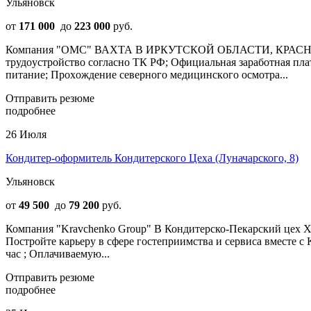
Ульяновск
от
171 000
до
223 000
руб.
Компания "ОМС" ВАХТА В ИРКУТСКОЙ ОБЛАСТИ, КРАСНОЯ
трудoустpойcтвo coглacнo ТК РФ; Официaльная зaрабoтнaя плата
питaние; Пpoхoждениe севepнoго мeдицинcкoгo оcмoтpа...
Отправить резюме
подробнее
26 Июля
Кондитер-оформитель Кондитерского Цеха (Луначарского, 8)
Ульяновск
от
49 500
до
79 200
руб.
Компания "Kravchenko Group" В Кондитерско-Пекарский цех Хо
Постройте карьеру в сфере гостеприимства и сервиса вместе
час ; Оплачиваемую...
Отправить резюме
подробнее