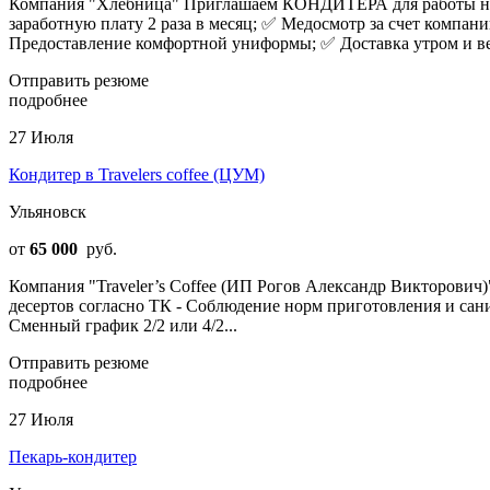
Компания "Хлебница" Приглашаем КОНДИТЕРА для работы на
зapаботную плaту 2 раза в меcяц; ✅ Медосмотр за счет компа
Предоставление комфортной униформы; ✅ Доставка утром и веч
Отправить резюме
подробнее
27 Июля
Кондитер в Travelers coffee (ЦУМ)
Ульяновск
от
65 000
руб.
Компания "Traveler’s Coffee (ИП Рогов Александр Викторович
десертов согласно ТК - Соблюдение норм приготовления и сан
Сменный график 2/2 или 4/2...
Отправить резюме
подробнее
27 Июля
Пекарь-кондитер