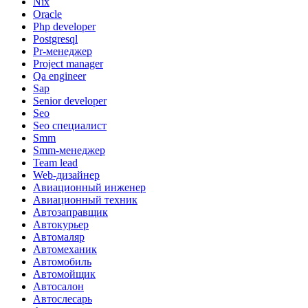
Nix
Oracle
Php developer
Postgresql
Pr-менеджер
Project manager
Qa engineer
Sap
Senior developer
Seo
Seo специалист
Smm
Smm-менеджер
Team lead
Web-дизайнер
Авиационный инженер
Авиационный техник
Автозаправщик
Автокурьер
Автомаляр
Автомеханик
Автомобиль
Автомойщик
Автосалон
Автослесарь