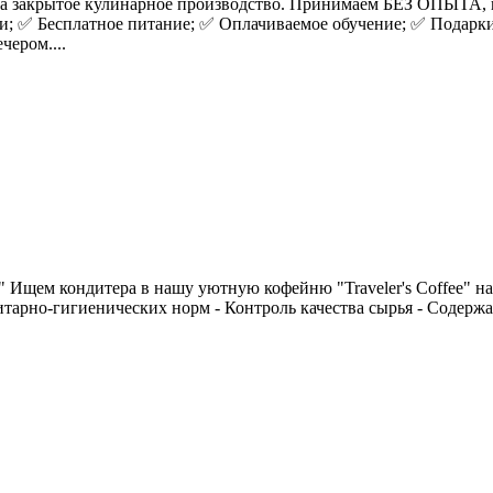
 закрытое кулинарное производство. Принимаем БЕЗ ОПЫТА, 
нии; ✅ Бесплатное питание; ✅ Оплачиваемое обучение; ✅ Подарк
ером....
)" Ищем кондитера в нашу уютную кофейню "Traveler's Coffee"
итарно-гигиенических норм - Контроль качества сырья - Содер