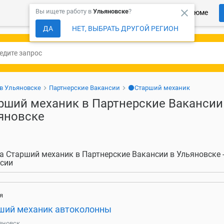
close
Вы ищете работу в
Ульяновске
?
Более 150 000 компаний ждут Ваше резюме
ДА
НЕТ, ВЫБРАТЬ ДРУГОЙ РЕГИОН
 в Ульяновске
Партнерские Вакансии
⚫Старший механик
рший механик в Партнерские Вакансии
яновске
а Старший механик в Партнерские Вакансии в Ульяновске -
сии
я
ший механик автоколонны
яновск