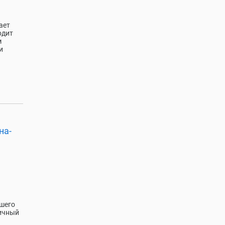
ает
одит
м
и
на-
ршего
дичный