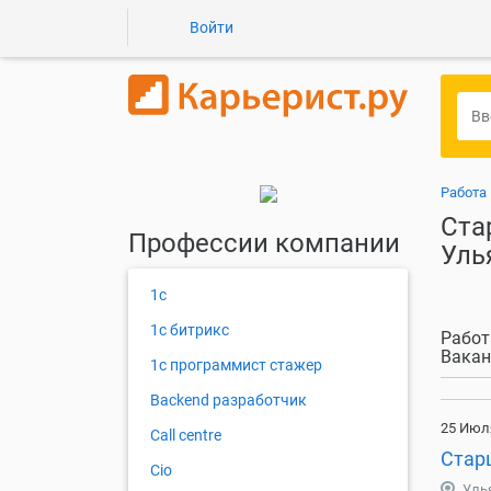
Войти
Работа
Ста
Профессии компании
Уль
1с
1с битрикс
Работ
Вакан
1с программист стажер
Backend разработчик
25 Июл
Call centre
Стар
Cio
Уль