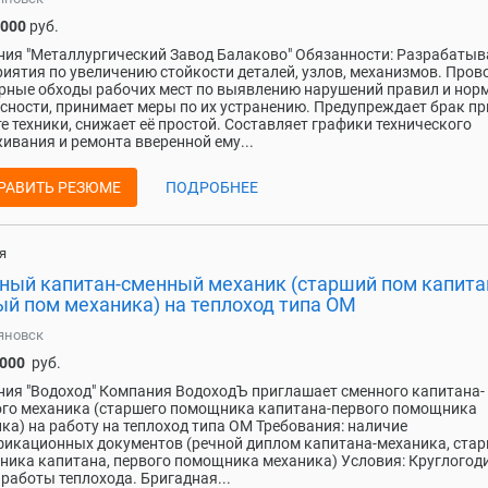
 000
руб.
ия "Металлургический Завод Балаково" Обязанности: Разрабатыв
иятия по увеличению стойкости деталей, узлов, механизмов. Пров
рные обходы рабочих мест по выявлению нарушений правил и нор
сности, принимает меры по их устранению. Предупреждает брак пр
е техники, снижает её простой. Составляет графики технического
ивания и ремонта вверенной ему...
РАВИТЬ РЕЗЮМЕ
ПОДРОБНЕЕ
я
ный капитан-сменный механик (старший пом капита
ый пом механика) на теплоход типа ОМ
яновск
 000
руб.
ия "Водоход" Компания ВодоходЪ приглашает сменного капитана-
го механика (старшего помощника капитана-первого помощника
ка) на работу на теплоход типа ОМ Требования: наличие
икационных документов (речной диплом капитана-механика, ста
ика капитана, первого помощника механика) Условия: Круглого
работы теплохода. Бригадная...