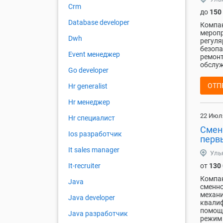
Crm
до
150
Database developer
Компан
меропр
Dwh
регуля
безопа
Event менеджер
ремонт
обслуж
Go developer
ОТП
Hr generalist
Hr менеджер
22 Июл
Hr специалист
Смен
Ios разработчик
перв
It sales manager
Уль
от
130
It-recruiter
Компан
Java
сменно
механи
Java developer
квалиф
помощн
Java разработчик
режим 