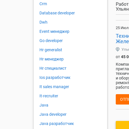
Работ
Crm
Ульян
Database developer
Dwh
25 Июл
Event менеджер
Техн
Желе
Go developer
Уль
Hr generalist
от
45 
Hr менеджер
Компан
Hr специалист
пригла
технич
Ios разработчик
и обор
ремонт
It sales manager
работо
It-recruiter
ОТП
Java
Java developer
Java разработчик