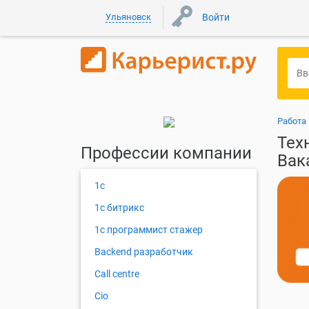
Ульяновск
Войти
Работа
Тех
Профессии компании
Вак
1с
1с битрикс
1с программист стажер
Backend разработчик
Call centre
Cio