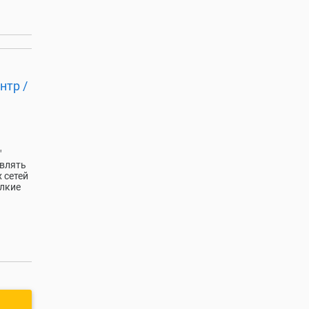
нтр /
"
твлять
 сетей
елкие