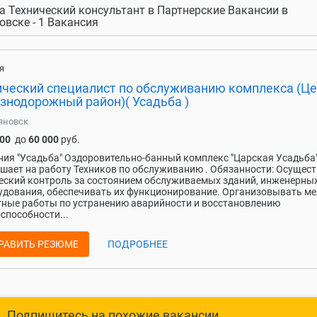
а Технический консультант в Партнерские Вакансии в
овске - 1 Вакансия
я
ический специалист по обслуживанию комплекса (Це
знодорожный район)( Усадьба )
яновск
000
до
60 000
руб.
ия "Усадьба" Оздоровительно-банный комплекс "Царская Усадьба
шает на работу Техников по обслуживанию . Обязанности: Осущес
еский контроль за состоянием обслуживаемых зданий, инженерных
удования, обеспечивать их функционирование. Организовывать м
ные работы по устранению аварийности и восстановлению
способности...
РАВИТЬ РЕЗЮМЕ
ПОДРОБНЕЕ
Подпишитесь на похожие вакансии