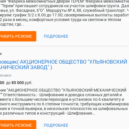
ния "Фабрика межкомнатных дверей ТЕРЕМ" Фабрика межкомнатн
 "Терем" приглашает сотрудников на участок шлифовки грунта. Да
жье, ул. Фасадная, 6"О". Маршруты № 4, 88, служебный транспорт. 
ируем: график 5/2 с 8.00 до 17.00; своевременные выплаты зарабо
2 раза в месяц; комфортные условия труда на светлом и тёплом
дстве, где...
РАВИТЬ РЕЗЮМЕ
ПОДРОБНЕЕ
я
овщик( АКЦИОНЕРНОЕ ОБЩЕСТВО "УЛЬЯНОВСКИЙ
НИЧЕСКИЙ ЗАВОД" )
яновск
000
до
85 000
руб.
ния "АКЦИОНЕРНОЕ ОБЩЕСТВО "УЛЬЯНОВСКИЙ МЕХАНИЧЕСКИЙ
" Ответственность: - Шлифование и доводка сложных деталей и
мента с большим числом переходов и установок по 6 квалитету и
зного инструмента по 6 степени точности, требующих комбинирова
ния и точной выверки, в нескольких плоскостях на шлифовальных
х различных типов и конструкций - Шлифование...
РАВИТЬ РЕЗЮМЕ
ПОДРОБНЕЕ