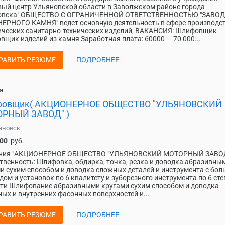
ый центр Ульяновской области в Заволжском районе города
овска" ОБЩЕСТВО С ОГРАНИЧЕННОЙ ОТВЕТСТВЕННОСТЬЮ "ЗАВО
РНОГО КАМНЯ" ведет основную деятельность в сфере производс
ческих санитарно-технических изделий, ВАКАНСИЯ: Шлифовщик-
вщик изделий из камня Заработная плата: 60000 — 70 000...
РАВИТЬ РЕЗЮМЕ
ПОДРОБНЕЕ
я
овщик( АКЦИОНЕРНОЕ ОБЩЕСТВО "УЛЬЯНОВСКИЙ
РНЫЙ ЗАВОД" )
яновск
000
руб.
ния "АКЦИОНЕРНОЕ ОБЩЕСТВО "УЛЬЯНОВСКИЙ МОТОРНЫЙ ЗАВОД
твенность: Шлифовка, обдирка, точка, резка и доводка абразивны
и сухим способом и доводка сложных деталей и инструмента с бо
дом и установок по 6 квалитету и зуборезного инструмента по 6 ст
ти Шлифование абразивными кругами сухим способом и доводка
ых и внутренних фасонных поверхностей и...
РАВИТЬ РЕЗЮМЕ
ПОДРОБНЕЕ