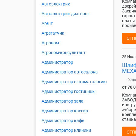
Компа
Автоэлектрик
дверей
Засвия
Автоэлектрик диагност
гарант
платы 
Агент
произво
Агрегатчик
ОТП
Агроном
Агроном-консультант
25 Июл
Администратор
Шлиф
МЕХА
Администратор автосалона
Уль
Администратор в стоматологию
от
76 
Администратор гостиницы
Компа
ЗАВОД"
Администратор зала
инстру
зуборе
Администратор кассир
крепле
станка
Администратор кафе
Администратор клиники
ОТП