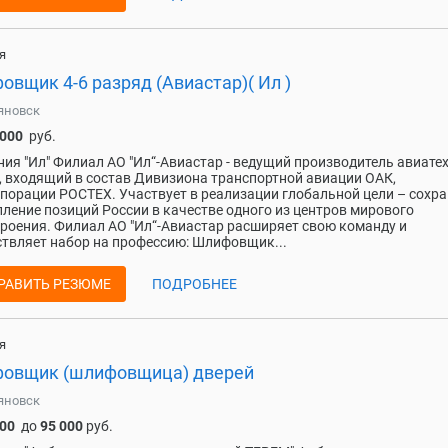
я
вщик 4-6 разряд (Авиастар)( Ил )
яновск
 000
руб.
ия "Ил" Филиал АО "Ил“-Авиастар - ведущий производитель авиате
, входящий в состав Дивизиона транспортной авиации ОАК,
порации РОСТЕХ. Участвует в реализации глобальной цели – сохр
пление позиций России в качестве одного из центров мирового
роения. Филиал АО "Ил“-Авиастар расширяет свою команду и
твляет набор на профессию: Шлифовщик...
РАВИТЬ РЕЗЮМЕ
ПОДРОБНЕЕ
я
овщик (шлифовщица) дверей
яновск
000
до
95 000
руб.