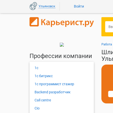
Ульяновск
Войти
Работа
Шли
Профессии компании
Уль
1с
1с битрикс
1с программист стажер
Backend разработчик
Call centre
Cio