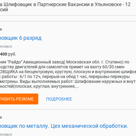
а Шлифовщик в Партнерские Вакансии в Ульяновске - 12
сий
я
овщик 6 разряд
яновск
 400
руб.
ия "Райдо" Авиационный завод( Московская обл. г. Ступино) по
одству двигателей для самолетов примет на вахту 60/30 смен
ВЩИКА на бесцентровую, круглую, плоскую и внутреннюю шлифов
 работы : 6/1 по 12ч, перерыв на обед 1 час, перерывы-перекуры
мотрены. Виды выполняемых работ: Шлифование наружных и внут
ностей(плоская, круглая, внутренняя,...
РАВИТЬ РЕЗЮМЕ
ПОДРОБНЕЕ
я
овщик по металлу. Цех механической обработки.
яновск