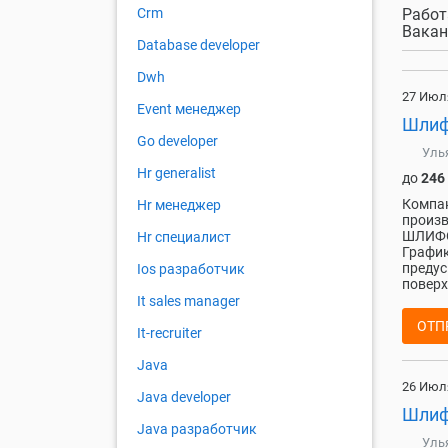
Работ
Crm
Вакан
Database developer
Dwh
27 Июл
Event менеджер
Шлиф
Go developer
Уль
Hr generalist
до
246
Компан
Hr менеджер
произв
ШЛИФО
Hr специалист
График
предус
Ios разработчик
поверх
It sales manager
ОТП
It-recruiter
Java
26 Июл
Java developer
Шлиф
Java разработчик
Уль