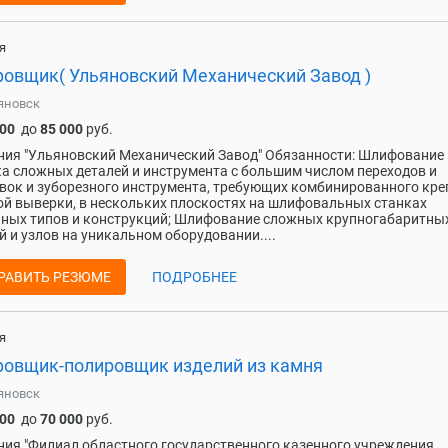
я
овщик( Ульяновский Механический Завод )
яновск
000
до
85 000
руб.
ия "Ульяновский Механический Завод" Обязанности: Шлифование 
а сложных деталей и инструмента с большим числом переходов и
вок и зуборезного инструмента, требующих комбинированного кре
ой выверки, в нескольких плоскостях на шлифовальных станках
ных типов и конструкций; Шлифование сложных крупногабаритны
й и узлов на уникальном оборудовании....
РАВИТЬ РЕЗЮМЕ
ПОДРОБНЕЕ
я
овщик-полировщик изделий из камня
яновск
000
до
70 000
руб.
ия "Филиал областного государственного казенного учреждения