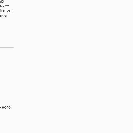
ых
льнее
Что мы
тной
нного