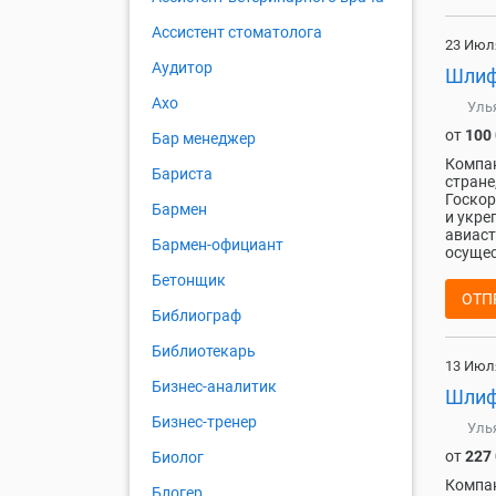
Ассистент стоматолога
23 Июл
Аудитор
Шлиф
Ахо
Уль
от
100
Бар менеджер
Компан
Бариста
стране
Госкор
Бармен
и укре
авиаст
Бармен-официант
осущес
Бетонщик
ОТП
Библиограф
Библиотекарь
13 Июл
Бизнес-аналитик
Шлиф
Бизнес-тренер
Уль
от
227
Биолог
Компан
Блогер