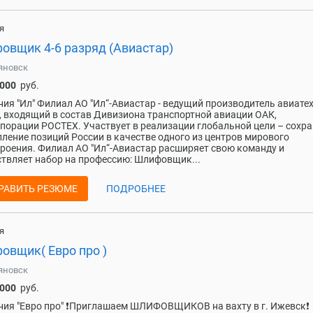
я
овщик 4-6 разряд (Авиастар)
яновск
 000
руб.
ия "Ил" Филиал АО "Ил“-Авиастар - ведущий производитель авиате
, входящий в состав Дивизиона транспортной авиации ОАК,
порации РОСТЕХ. Участвует в реализации глобальной цели – сохр
пление позиций России в качестве одного из центров мирового
роения. Филиал АО "Ил“-Авиастар расширяет свою команду и
твляет набор на профессию: Шлифовщик...
РАВИТЬ РЕЗЮМЕ
ПОДРОБНЕЕ
я
овщик( Евро про )
яновск
 000
руб.
ия "Евро про" ❗Приглашаем ШЛИФОВЩИКОВ на вахту в г. Ижевск❗