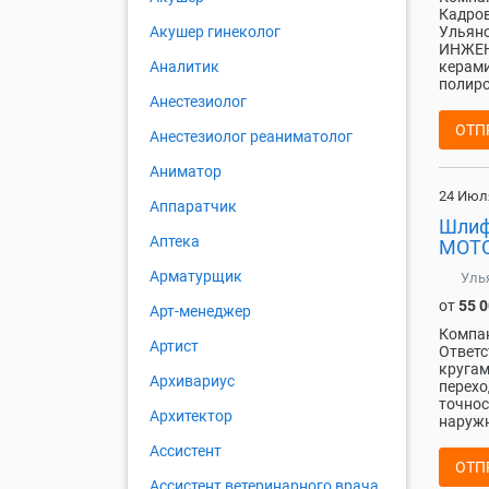
Кадров
Ульян
Акушер гинеколог
ИНЖЕНЕ
керами
Аналитик
полиро
Анестезиолог
ОТП
Анестезиолог реаниматолог
Аниматор
24 Июл
Аппаратчик
Шлиф
Аптека
МОТО
Арматурщик
Уль
от
55 
Арт-менеджер
Компа
Артист
Ответс
кругам
Архивариус
перехо
точнос
Архитектор
наружн
Ассистент
ОТП
Ассистент ветеринарного врача