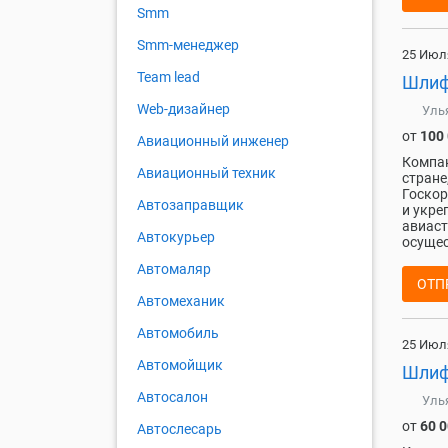
Smm
Smm-менеджер
25 Июл
Team lead
Шлифо
Web-дизайнер
Уль
от
100
Авиационный инженер
Компан
Авиационный техник
стране
Госкор
Автозаправщик
и укре
авиаст
Автокурьер
осущес
Автомаляр
ОТП
Автомеханик
Автомобиль
25 Июл
Автомойщик
Шлиф
Автосалон
Уль
от
60 
Автослесарь