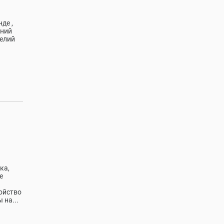
де ,
ений
делий
ка,
е
ойство
 на...