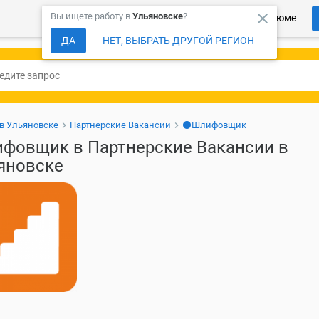
close
Вы ищете работу в
Ульяновске
?
Более 150 000 компаний ждут Ваше резюме
ДА
НЕТ, ВЫБРАТЬ ДРУГОЙ РЕГИОН
 в Ульяновске
Партнерские Вакансии
⚫Шлифовщик
фовщик в Партнерские Вакансии в
яновске