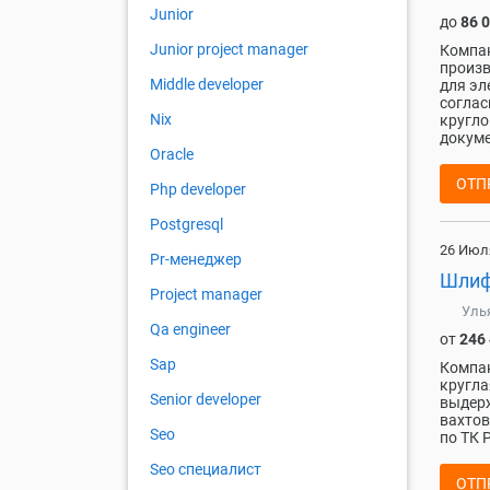
Junior
до
86 
Junior project manager
Компан
произв
Middle developer
для эл
соглас
Nix
кругло
докуме
Oracle
ОТП
Php developer
Postgresql
26 Июл
Pr-менеджер
Шли
Project manager
Уль
Qa engineer
от
246
Sap
Компан
кругла
Senior developer
выдерж
вахтов
Seo
по ТК 
Seo специалист
ОТП