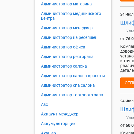
Администратор магазина
Администратор медицинского
24 Июл
центра
Шлиф
Администратор менеджер
Уль
Администратор на ресепшен
от
76 
Компан
Администратор офиса
доводк
устано
Администратор ресторана
и точн
различ
Администратор салона
детале
Администратор салона красоты
ОТП
Администратор спа салона
Администратор торгового зала
24 Июл
Азс
Шлиф
Аккаунт-менеджер
Уль
Аккумуляторщик
от
60 
Компан
Акушер