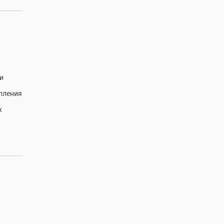
и
пления
х