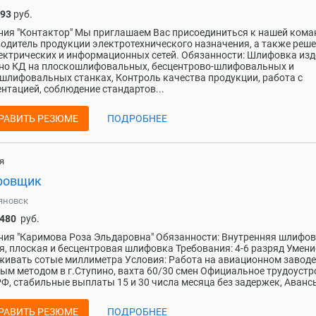
093
руб.
ия "Контактор" Мы приглашаем Вас присоединиться к нашей коман
одитель продукции электротехнического назначения, а также реш
ектрических и информационных сетей. Обязанности: Шлифовка из
но КД на плоскошлифовальных, бесцентрово-шлифовальных и
шлифовальных станках, Контроль качества продукции, работа с
нтацией, соблюдение стандартов...
РАВИТЬ РЕЗЮМЕ
ПОДРОБНЕЕ
я
фовщик
яновск
 480
руб.
ия "Каримова Роза Эльдаровна" Обязанности: Внутренняя шлифов
я, плоская и бесцентровая шлифовка Требования: 4-6 разряд Умени
ивать сотые миллиметра Условия: Работа на авиационном заводе
ым методом в г.Ступино, вахта 60/30 смен Официальное трудоустр
РФ, стабильные выплаты 15 и 30 числа месяца без задержек, Авансы
РАВИТЬ РЕЗЮМЕ
ПОДРОБНЕЕ