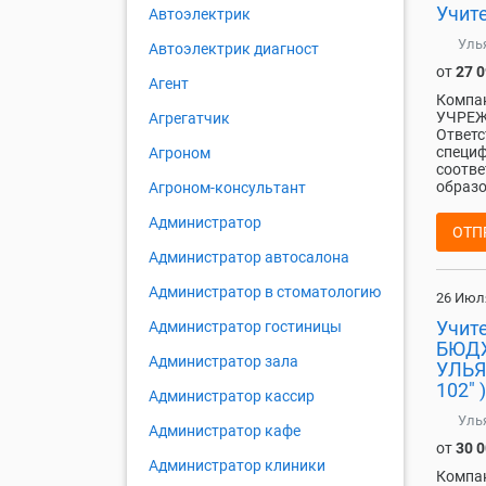
Учит
Автоэлектрик
Уль
Автоэлектрик диагност
от
27 
Агент
Компа
УЧРЕЖ
Агрегатчик
Ответс
специф
Агроном
соотве
образо
Агроном-консультант
Администратор
ОТП
Администратор автосалона
Администратор в стоматологию
26 Июл
Учит
Администратор гостиницы
БЮДЖ
Администратор зала
УЛЬЯ
102" )
Администратор кассир
Уль
Администратор кафе
от
30 
Администратор клиники
Компа