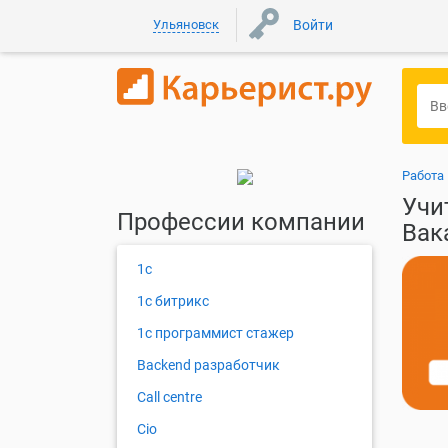
Ульяновск
Войти
Работа
Учи
Профессии компании
Вак
1с
1с битрикс
1с программист стажер
Backend разработчик
Call centre
Cio