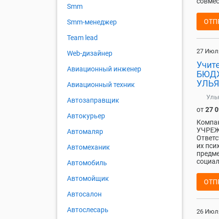
совмес
Smm
ОТП
Smm-менеджер
Team lead
27 Июл
Web-дизайнер
Учит
Авиационный инженер
БЮДЖ
УЛЬЯ
Авиационный техник
Уль
Автозаправщик
от
27 
Автокурьер
Компа
УЧРЕЖ
Автомаляр
Ответс
их пси
Автомеханик
предме
социал
Автомобиль
Автомойщик
ОТП
Автосалон
Автослесарь
26 Июл