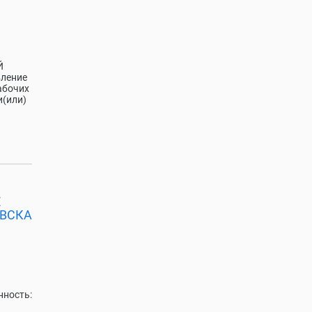
Й
вление
абочих
и(или)
Е
ОВСКА
ность: