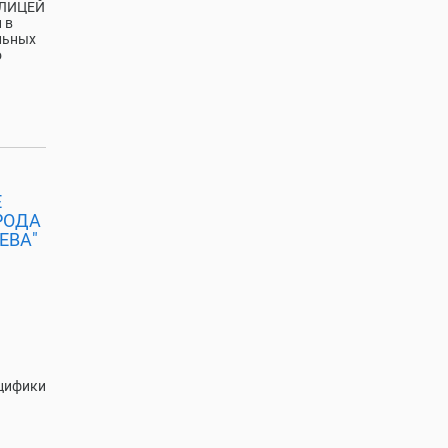
 ЛИЦЕЙ
 в
льных
о
Е
РОДА
ЕВА"
ецифики