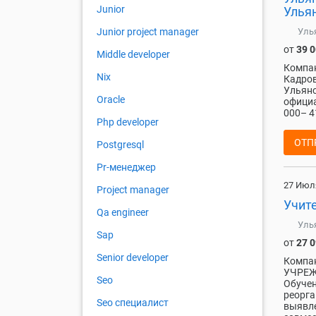
Junior
Ульян
Уль
Junior project manager
от
39 
Middle developer
Компан
Nix
Кадров
Ульяно
Oracle
официа
000– 4
Php developer
ОТП
Postgresql
Pr-менеджер
27 Июл
Project manager
Учит
Qa engineer
Уль
Sap
от
27 
Senior developer
Компа
УЧРЕЖ
Seo
Обучен
реорга
Seo специалист
выявл