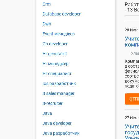
Работ
Crm
- 13 
Database developer
Dwh
28 Июл
Event менеджер
Учите
комп
Go developer
Уль
Hr generalist
Компан
Hr менеджер
в соот
физиол
Hr специалист
соотве
докуме
Ios разработчик
педаго
It sales manager
ОТП
It-recruiter
Java
27 Июл
Java developer
Учит
госу
Java разработчик
Улья