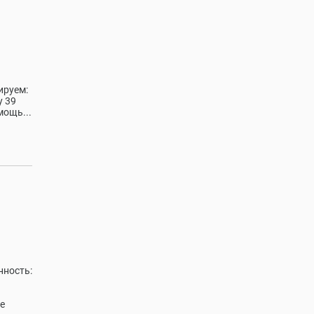
ируем:
у 39
мощь...
ность:
е