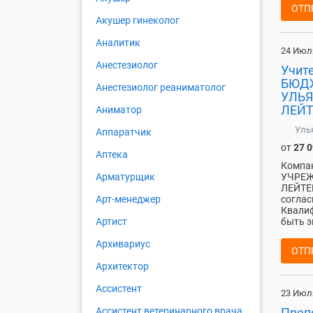
ОТП
Акушер гинеколог
Аналитик
24 Июл
Анестезиолог
Учит
БЮДЖ
Анестезиолог реаниматолог
УЛЬЯ
ЛЕЙТ
Аниматор
Уль
Аппаратчик
от
27 
Аптека
Компа
УЧРЕЖ
Арматурщик
ЛЕЙТЕН
соглас
Арт-менеджер
Квалиф
быть з
Артист
Архивариус
ОТП
Архитектор
Ассистент
23 Июл
Преп
Ассистент ветеринарного врача