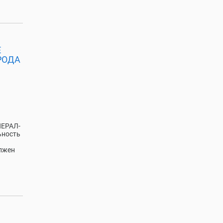
Е
РОДА
ЕРАЛ-
ьность
олжен