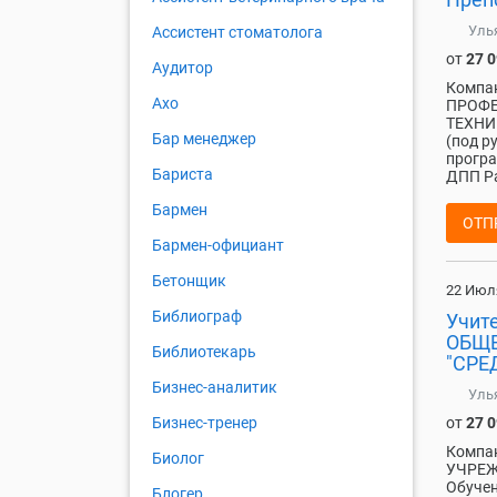
Уль
Ассистент стоматолога
от
27 
Аудитор
Компа
Ахо
ПРОФЕ
ТЕХНИК
Бар менеджер
(под р
програ
Бариста
ДПП Ра
Бармен
ОТП
Бармен-официант
Бетонщик
22 Июл
Библиограф
Учит
ОБЩЕ
Библиотекарь
"СРЕ
Бизнес-аналитик
Уль
от
27 
Бизнес-тренер
Компа
Биолог
УЧРЕЖ
Обучен
Блогер