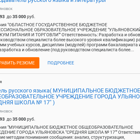
яновск
093
до
35 000
руб.
ния "ОБЛАСТНОЕ ГОСУДАРСТВЕННОЕ БЮДЖЕТНОЕ
ССИОНАЛЬНОЕ ОБРАЗОВАТЕЛЬНОЕ УЧРЕЖДЕНИЕ "УЛЬЯНОВСКИ
УМ ПИТАНИЯ И ТОРГОВЛИ"" Ответственность: Разработка и обно
уководством специалиста более высокого уровня квалификации) р
мм учебных курсов, дисциплин (модулей) программ бакалавриата 
зработка и обновление (под руководством специалиста более...
РАВИТЬ РЕЗЮМЕ
ПОДРОБНЕЕ
я
ель русского языка( МУНИЦИПАЛЬНОЕ БЮДЖЕТНО
ОБРАЗОВАТЕЛЬНОЕ УЧРЕЖДЕНИЕ ГОРОДА УЛЬЯН
ДНЯЯ ШКОЛА № 17" )
яновск
093
до
35 000
руб.
ния "МУНИЦИПАЛЬНОЕ БЮДЖЕТНОЕ ОБЩЕОБРАЗОВАТЕЛЬНОЕ
ДЕНИЕ ГОРОДА УЛЬЯНОВСКА "СРЕДНЯЯ ШКОЛА № 17"" Ответствен
ие методам понимания сообщения: анализ, структуризация,