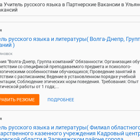
а Учитель русского языка в Партнерские Вакансии в Ульян
Вакансий
я
ль русского языка и литературы( Волга-Днепр, Груп
аний )
яновск
ия "Волга-Днепр, Группа компаний" Обязанности: Организация об
ветствии со спецификой преподаваемого предмета и психолого-
огическими особенностями обучающихся; Проведение занятий в
тствии с расписанием; Ведение в установленном порядке учебной
нтации; Соблюдение этических норм поведения. Требования: Опыт
гической работы от 1 года;...
РАВИТЬ РЕЗЮМЕ
ПОДРОБНЕЕ
я
ель русского языка и литературы( Филиал областног
дарственного казенного учреждения Кадровый цент
новской области в Засвияжском районе города