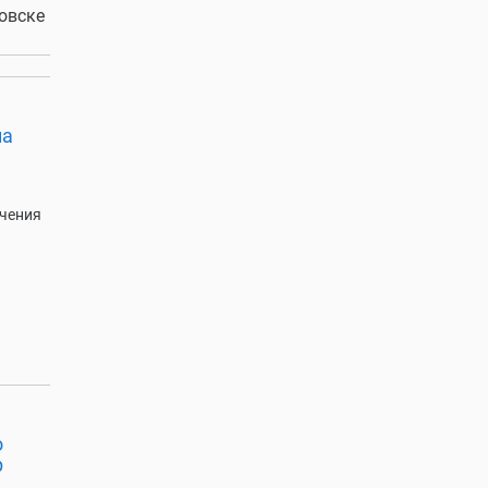
овске
па
учения
о
р