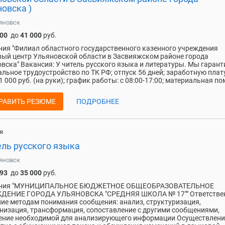
овска )
яновск
000
до
41 000
руб.
ия "Филиал областного государственного казенного учреждения
ый центр Ульяновской области в Засвияжском районе города
вска" Вакансия: У читель русского языка и литературы. Мы гарант
льное трудоустройство по ТК РФ; отпуск 56 дней; заработную плат
1 000 руб. (на руки); график работы: с 08:00-17:00; материальная по
РАВИТЬ РЕЗЮМЕ
ПОДРОБНЕЕ
я
ель русского языка
яновск
093
до
35 000
руб.
ния "МУНИЦИПАЛЬНОЕ БЮДЖЕТНОЕ ОБЩЕОБРАЗОВАТЕЛЬНОЕ
ДЕНИЕ ГОРОДА УЛЬЯНОВСКА "СРЕДНЯЯ ШКОЛА № 17"" Ответствен
ие методам понимания сообщения: анализ, структуризация,
низация, трансформация, сопоставление с другими сообщениями,
ение необходимой для анализирующего информации Осуществлени