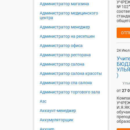
УЧРЕЖ
Администратор магазина
№ 102"
соотве
Администратор медицинского
станда
центра
общего
Администратор менеджер
ОТП
Администратор на ресепшен
Администратор офиса
24 Июл
Администратор ресторана
Учит
БЮДЖ
Администратор салона
УЛЬЯ
Администратор салона красоты
)
Администратор спа салона
Уль
от
27 
Администратор торгового зала
Компа
Азс
УЧРЕЖ
И.Я.ЯК
Аккаунт-менеджер
обучаю
препод
Аккумуляторщик
образо
Акушер