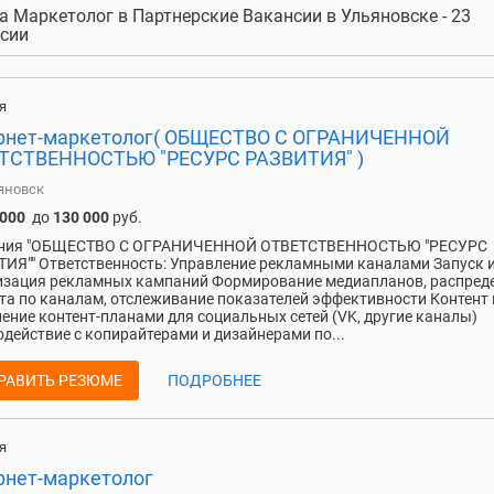
а Маркетолог в Партнерские Вакансии в Ульяновске - 23
сии
я
рнет-маркетолог( ОБЩЕСТВО С ОГРАНИЧЕННОЙ
ТСТВЕННОСТЬЮ "РЕСУРС РАЗВИТИЯ" )
яновск
 000
до
130 000
руб.
ния "ОБЩЕСТВО С ОГРАНИЧЕННОЙ ОТВЕТСТВЕННОСТЬЮ "РЕСУРС
ИЯ"" Ответственность: Управление рекламными каналами Запуск 
зация рекламных кампаний Формирование медиапланов, распред
а по каналам, отслеживание показателей эффективности Контент
ение контент-планами для социальных сетей (VK, другие каналы)
действие с копирайтерами и дизайнерами по...
РАВИТЬ РЕЗЮМЕ
ПОДРОБНЕЕ
я
рнет-маркетолог