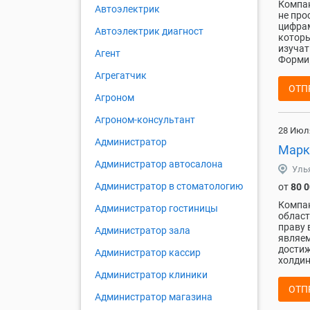
Компан
Автоэлектрик
не про
цифрам
Автоэлектрик диагност
которы
изучат
Агент
Формир
Агрегатчик
ОТП
Агроном
Агроном-консультант
28 Июл
Администратор
Марк
Администратор автосалона
Уль
Администратор в стоматологию
от
80 
Компан
Администратор гостиницы
област
праву 
Администратор зала
являем
достиж
Администратор кассир
холдин
Администратор клиники
ОТП
Администратор магазина