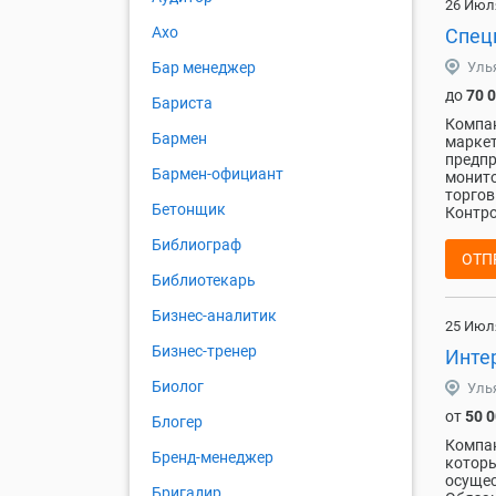
26 Июл
Ахо
Специ
Уль
Бар менеджер
до
70 
Бариста
Компан
Бармен
маркет
предпр
Бармен-официант
монито
торгов
Бетонщик
Контро
Библиограф
ОТП
Библиотекарь
Бизнес-аналитик
25 Июл
Бизнес-тренер
Интер
Биолог
Уль
от
50 
Блогер
Компан
Бренд-менеджер
которы
осущес
Бригадир