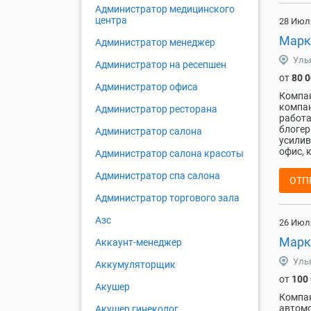
Администратор медицинского
центра
28 Июл
Марк
Администратор менеджер
Уль
Администратор на ресепшен
от
80 
Администратор офиса
Компан
компан
Администратор ресторана
работа
блогер
Администратор салона
усилив
офис, 
Администратор салона красоты
Администратор спа салона
ОТП
Администратор торгового зала
Азс
26 Июл
Марк
Аккаунт-менеджер
Уль
Аккумуляторщик
от
100
Акушер
Компан
автомо
Акушер гинеколог