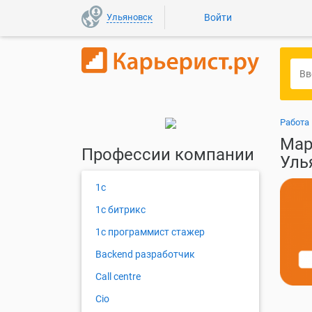
Ульяновск
Войти
Работа
Мар
Профессии компании
Уль
1с
1с битрикс
1с программист стажер
Backend разработчик
Call centre
Cio