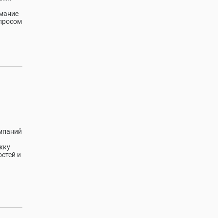
имание
спросом
омпаний
жку
остей и