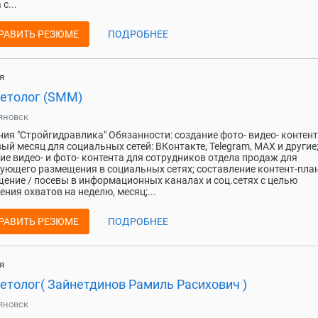
с...
РАВИТЬ РЕЗЮМЕ
ПОДРОБНЕЕ
я
етолог (SMM)
яновск
ия "Стройгидравлика" Обязанности: создание фото- видео- контент
ый месяц для социальных сетей: ВКонтакте, Telegram, MAX и другие
ие видео- и фото- контента для сотрудников отдела продаж для
ующего размещения в социальных сетях; составление контент-план
ение / посевы в информационных каналах и соц.сетях с целью
ния охватов на неделю, месяц;...
РАВИТЬ РЕЗЮМЕ
ПОДРОБНЕЕ
я
етолог( Зайнетдинов Рамиль Расихович )
яновск