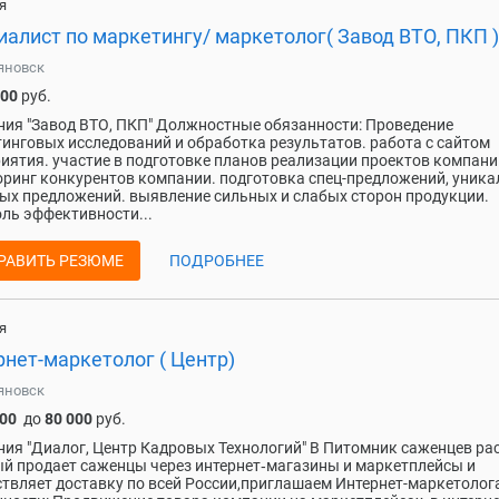
я
алист по маркетингу/ маркетолог( Завод ВТО, ПКП )
яновск
000
руб.
ия "Завод ВТО, ПКП" Должностные обязанности: Проведение
инговых исследований и обработка результатов. работа с сайтом
иятия. участие в подготовке планов реализации проектов компани
ринг конкурентов компании. подготовка спец-предложений, уник
ых предложений. выявление сильных и слабых сторон продукции.
ль эффективности...
РАВИТЬ РЕЗЮМЕ
ПОДРОБНЕЕ
я
нет-маркетолог ( Центр)
яновск
000
до
80 000
руб.
ия "Диалог, Центр Кадровых Технологий" В Питомник саженцев рас
й продает саженцы через интернет‑магазины и маркетплейсы и
твляет доставку по всей России,​​приглашаем Интернет-маркетолог