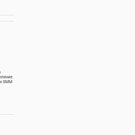
и
еление
 и SMM