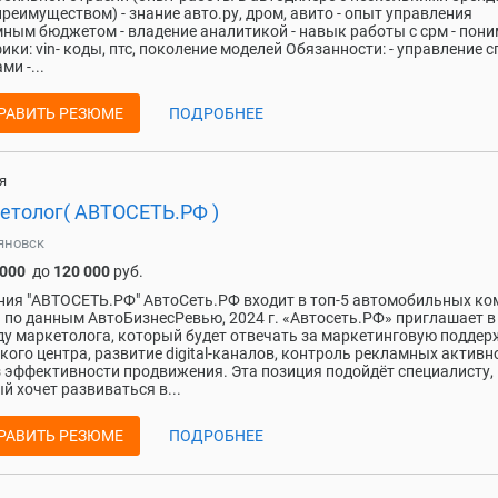
преимуществом) - знание авто.ру, дром, авито - опыт управления
ным бюджетом - владение аналитикой - навык работы с срм - пон
ики: vin- коды, птс, поколение моделей Обязанности: - управление 
ми -...
РАВИТЬ РЕЗЮМЕ
ПОДРОБНЕЕ
я
етолог( АВТОСЕТЬ.РФ )
яновск
 000
до
120 000
руб.
ия "АВТОСЕТЬ.РФ" АвтоСеть.РФ входит в топ-5 автомобильных к
 по данным АвтоБизнесРевью, 2024 г. «Автосеть.РФ» приглашает в
у маркетолога, который будет отвечать за маркетинговую поддер
кого центра, развитие digital-каналов, контроль рекламных активн
 эффективности продвижения. Эта позиция подойдёт специалисту,
й хочет развиваться в...
РАВИТЬ РЕЗЮМЕ
ПОДРОБНЕЕ