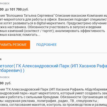
яновск
200
до
101 700
руб.
ия "Волошина Татьяна Сергеевна" Описание вакансии Компания и
ет-маркетолога для работы в офисе. Вакансия подходит специалис
е хотят развиваться в digital-маркетинге. Предусмотрено обучение
жка наставника. Обязанности участвовать в запуске и ведении
ных кампаний (контекст / таргет); анализировать эффективность
ных каналов; помогать...
РАВИТЬ РЕЗЮМЕ
ПОДРОБНЕЕ
я
етолог( ГК Александровский Парк (ИП Хасанов Раф
лбареевич) )
яновск
000
руб.
ия "ГК Александровский Парк (ИП Хасанов Рафаиль Абдулбарееви
андровский парк» ищет маркетолога, который умеет создавать за
ии и работать с сильными брендами. Обязанности: Организация о
ы: наружная реклама , полиграфия , радио , ТВ , спецпроекты ;
овка, согласование макетов, контроль за производством и размещ