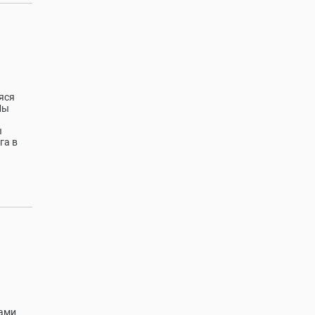
яся
Мы
ы
га в
дами