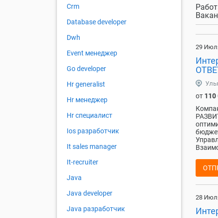
Работ
Crm
Вакан
Database developer
Dwh
29 Июл
Event менеджер
Инте
ОТВЕ
Go developer
Уль
Hr generalist
от
110
Hr менеджер
Компа
Hr специалист
РАЗВИТ
оптими
Ios разработчик
бюджет
Управл
It sales manager
Взаимо
It-recruiter
ОТП
Java
Java developer
28 Июл
Java разработчик
Инте