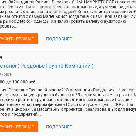
ия "Зайнетдинов Рамиль Расихович" НАШ МАРКЕТОЛОГ создает сп
сто рекламу! Ты не просто запускаешь кампании, а умеешь видеть з
и реальных клиентов и рост продаж? Хочешь влиять на развитие 
й заботится о самых маленьких? Тогда тебе к нам! Твои задачи: Гл
ь рынок детской одежды и анализировать целевую аудиторию
овать...
РАВИТЬ РЕЗЮМЕ
ПОДРОБНЕЕ
я
етолог( Раздолье Группа Компаний )
яновск
000
до
130 000
руб.
ия "Раздолье Группа Компаний" О компании «Раздолье» — эксперт
и автоматизации крупного бизнеса с 25-летним опытом на рынке. 
входим в рейтинг крупнейших консалтинговых компаний России и
ся топовым партнером фирмы «1С» со статусом «Центр ERP» . Наш
ения в цифрах: 68 масштабных проектов , реализованных для вед
гов и предприятий...
РАВИТЬ РЕЗЮМЕ
ПОДРОБНЕЕ