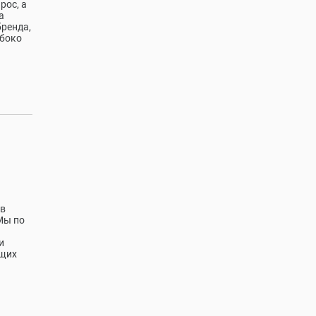
рос, а
а
бренда,
убоко
 в
Мы по
и
ущих