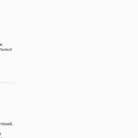
и.
альных
тений,
а