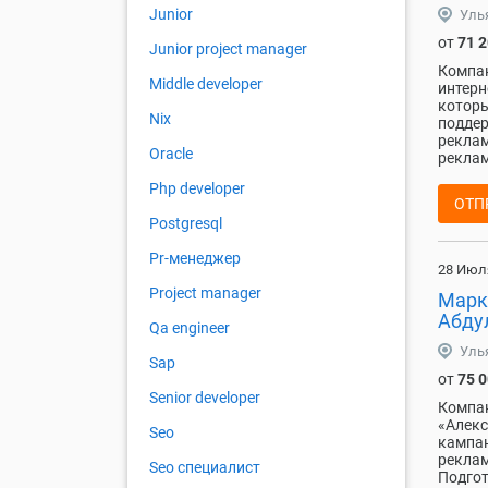
Junior
Уль
от
71 
Junior project manager
Компан
Middle developer
интерн
которы
Nix
поддер
реклам
Oracle
реклам
Php developer
ОТП
Postgresql
Pr-менеджер
28 Июл
Project manager
Марк
Абду
Qa engineer
Уль
Sap
от
75 
Senior developer
Компан
«Алекс
Seo
кампан
реклам
Seo специалист
Подгот