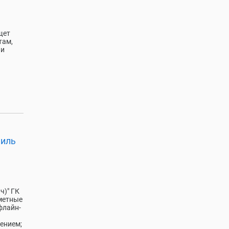
щет
там,
 и
аиль
ч)" ГК
метные
флайн-
ением;