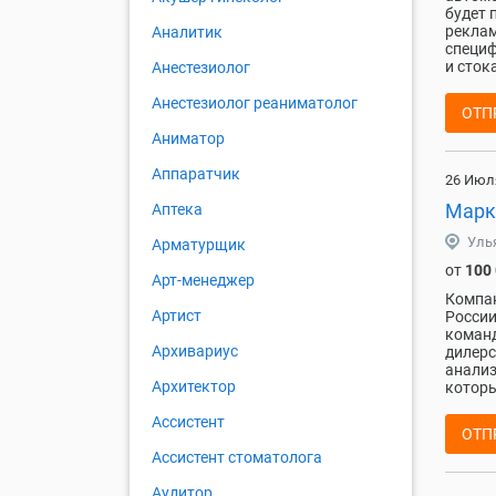
будет 
реклам
Аналитик
специф
и стока
Анестезиолог
Анестезиолог реаниматолог
ОТП
Аниматор
Аппаратчик
26 Июл
Марк
Аптека
Уль
Арматурщик
от
100
Арт-менеджер
Компан
Артист
России
команд
Архивариус
дилерс
анализ
Архитектор
которы
Ассистент
ОТП
Ассистент стоматолога
Аудитор