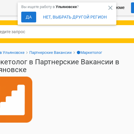
close
Вы ищете работу в
Ульяновске
?
Более 150 000 компаний ждут Ваше резюме
ДА
НЕТ, ВЫБРАТЬ ДРУГОЙ РЕГИОН
 в Ульяновске
Партнерские Вакансии
⚫Маркетолог
кетолог в Партнерские Вакансии в
яновске