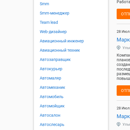
Работа 
Smm
Smm-менеджер
ОТП
Team lead
28 Июл
Web-дизайнер
Марк
Авиационный инженер
Уль
Авиационный техник
Компан
Автозаправщик
планов
создан
Автокурьер
послед
размещ
Автомаляр
повыше
Автомеханик
ОТП
Автомобиль
Автомойщик
28 Июл
Автосалон
Марк
Уль
Автослесарь