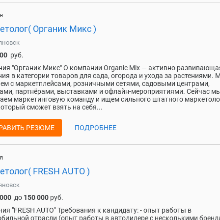
я
етолог( Органик Микс )
яновск
000
руб.
ия "Органик Микс" О компании Organic Mix — активно развивающа
ия в категории товаров для сада, огорода и ухода за растениями. 
ем с маркетплейсами, розничными сетями, садовыми центрами,
ами, партнёрами, выставками и офлайн-мероприятиями. Сейчас м
аем маркетинговую команду и ищем сильного штатного маркетоло
который сможет взять на себя...
РАВИТЬ РЕЗЮМЕ
ПОДРОБНЕЕ
я
етолог( FRESH AUTO )
яновск
 000
до
150 000
руб.
ия "FRESH AUTO" Требования к кандидату: - опыт работы в
бильной отрасли (опыт работы в автодилере с несколькими брен