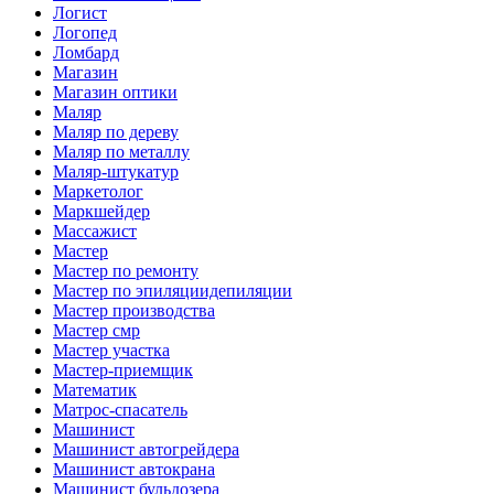
Логист
Логопед
Ломбард
Магазин
Магазин оптики
Маляр
Маляр по дереву
Маляр по металлу
Маляр-штукатур
Маркетолог
Маркшейдер
Массажист
Мастер
Мастер по ремонту
Мастер по эпиляциидепиляции
Мастер производства
Мастер смр
Мастер участка
Мастер-приемщик
Математик
Матрос-спасатель
Машинист
Машинист автогрейдера
Машинист автокрана
Машинист бульдозера