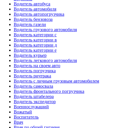
Водитель автобуса
Водитель автомобиля
Водитель автопогрузчика
Водитель бензовоза
Водитель газели
Водитель грузового автомобиля
Водитель категории c
Водитель категории в
Водитель категории д
Водитель категории е
Водитель курьер
Водитель легкового автомобиля
Водитель на своем авто
Водитель погрузчика
Водитель ричтрака
Водитель с личным грузовым автомобилем
Водитель самосвала
Водитель фронтального погрузчика
Водитель штабелера
Водитель экспедитор
Военнослужащий
Вожатый
Воспитатель
Врач
Врач по общей гигиене