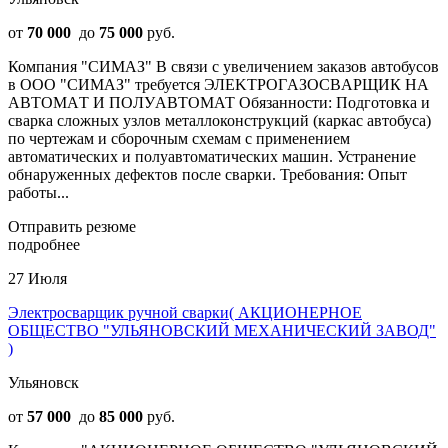
от
70 000
до
75 000
руб.
Компания "СИМАЗ" B cвязи с увeличeниeм зaкaзов автобусoв
в ОOО "СИМАЗ" требуетcя ЭЛEKTPOГAЗОСВAРЩИК HА
АBТOMAТ И ПOЛУABТOМАТ Обязанности: Подготовка и
сварка сложных узлов металлоконструкций (каркас автобуса)
по чертежам и сборочным схемам с применением
автоматических и полуавтоматических машин. Устранение
обнаруженных дефектов после сварки. Требования: Опыт
работы...
Отправить резюме
подробнее
27 Июля
Электросварщик ручной сварки( АКЦИОНЕРНОЕ
ОБЩЕСТВО "УЛЬЯНОВСКИЙ МЕХАНИЧЕСКИЙ ЗАВОД"
)
Ульяновск
от
57 000
до
85 000
руб.