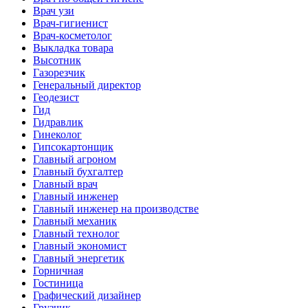
Врач узи
Врач-гигиенист
Врач-косметолог
Выкладка товара
Высотник
Газорезчик
Генеральный директор
Геодезист
Гид
Гидравлик
Гинеколог
Гипсокартонщик
Главный агроном
Главный бухгалтер
Главный врач
Главный инженер
Главный инженер на производстве
Главный механик
Главный технолог
Главный экономист
Главный энергетик
Горничная
Гостиница
Графический дизайнер
Грузчик