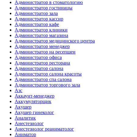
Администратор в стоматологию
Администратор гостиницы
Администратор зала
Администратор кассир
Администратор кафе
Администратор клиники
Администратор магазина
Администратор медицинского центра
Администратор менеджер
Администратор на ресепшен
Администратор офиса
Администратор ресторана
Администратор салона
Администратор салона красоты
Администратор спа салона
Администратор торгового зала
Азс
Аккаунт-менеджер
Аккумуляторщик
Акушер
Акушер гинеколог
Аналитик
Анестезиолог
Анестезиолог реаниматолог
Аниматор