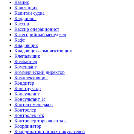
Казино
Кальянщик
Капитан судна
Кардиолог
Кассир
Кассир операционист
Категорийный менеджер
Кафе
Кладовщик
Кладовщик-комплектовщик
Клепальщик
Комбайнер
Комендант
Коммерческий директор
Комплектовщик
Кондитер
Конструктор
Консультант
Консультант 1с
Контент менеджер
Контролер
Контролер отк
Контролер торгового зала
Координатор
Координатор тайных покупателей