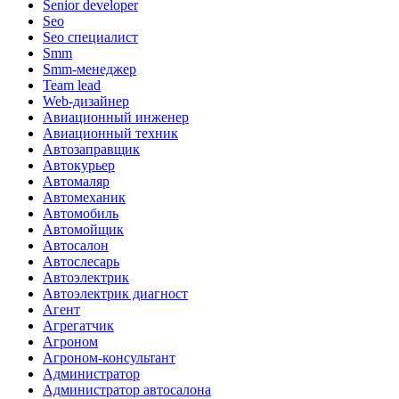
Senior developer
Seo
Seo специалист
Smm
Smm-менеджер
Team lead
Web-дизайнер
Авиационный инженер
Авиационный техник
Автозаправщик
Автокурьер
Автомаляр
Автомеханик
Автомобиль
Автомойщик
Автосалон
Автослесарь
Автоэлектрик
Автоэлектрик диагност
Агент
Агрегатчик
Агроном
Агроном-консультант
Администратор
Администратор автосалона