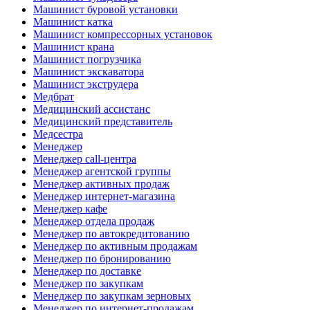
Машинист буровой установки
Машинист катка
Машинист компрессорных установок
Машинист крана
Машинист погрузчика
Машинист экскаватора
Машинист экструдера
Медбрат
Медицинский ассистанс
Медицинский представитель
Медсестра
Менеджер
Менеджер call-центра
Менеджер агентской группы
Менеджер активных продаж
Менеджер интернет-магазина
Менеджер кафе
Менеджер отдела продаж
Менеджер по автокредитованию
Менеджер по активным продажам
Менеджер по бронированию
Менеджер по доставке
Менеджер по закупкам
Менеджер по закупкам зерновых
Менеджер по интернет-продажам