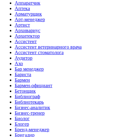
Аппаратчик
Аптека
Арматурщик
Арт-менеджер
Артист
Архивариус
Архитектор
Ассистент
Ассистент ветеринарного врача
Ассистент стоматолога
Аудитор
Ахо
Бар менеджер
Бариста
Бармен
Бармен-официант
Бетонщик
Библиограф
Библиотекарь
Бизнес-аналитик
Бизнес-тренер
Биолог
Блогер
Бренд-менеджер
Бригадир