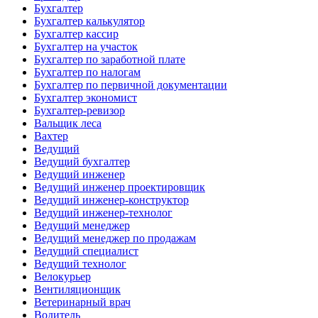
Бухгалтер
Бухгалтер калькулятор
Бухгалтер кассир
Бухгалтер на участок
Бухгалтер по заработной плате
Бухгалтер по налогам
Бухгалтер по первичной документации
Бухгалтер экономист
Бухгалтер-ревизор
Вальщик леса
Вахтер
Ведущий
Ведущий бухгалтер
Ведущий инженер
Ведущий инженер проектировщик
Ведущий инженер-конструктор
Ведущий инженер-технолог
Ведущий менеджер
Ведущий менеджер по продажам
Ведущий специалист
Ведущий технолог
Велокурьер
Вентиляционщик
Ветеринарный врач
Водитель