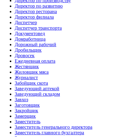
Директор по производству
Директор по развитию
Директор ресторана
Директор филиала
Диспетчер
Диспетчер транспорта
Документовед
Домработница
Дорожный рабочий
Дробильщик
Дровосек
Ежедневная оплата
Жестянщик
Жиловщик мяса
Журналист
Забойщик скота
Заведующий аптекой
Заведующий складом
Завхоз
Заготовщик
Закройщик
Замерщик
Заместитель
Заместитель генерального директора
Заместитель главного бухгалтера