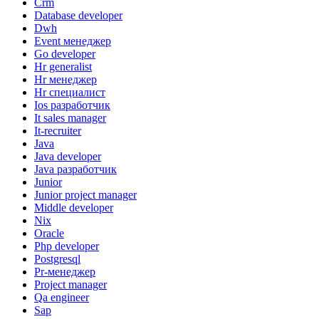
Crm
Database developer
Dwh
Event менеджер
Go developer
Hr generalist
Hr менеджер
Hr специалист
Ios разработчик
It sales manager
It-recruiter
Java
Java developer
Java разработчик
Junior
Junior project manager
Middle developer
Nix
Oracle
Php developer
Postgresql
Pr-менеджер
Project manager
Qa engineer
Sap