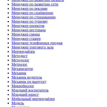
Менеджер по развитию сети
Менеджер по рекламе
Менеджер по снабжению
Менеджер по страхованию
Менеджер по туризму
Менеджер проектов
Менеджер ресторана
Менеджер смены
Менеджер стажер
Менеджер телефонных продаж
Менеджер торгового зала
Мерчендайзер
Методист
Методолог
Метролог
Механизатор
Механик
Механик водитель
Механик по выпуску
Микробиолог
Младший воспитатель
Младший юрист
Мобильный мерчендайзер
Модель