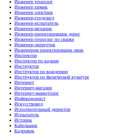
Инженер технолог
Инженер химик
Инженер электрик
Инженер-геодезист
Инженер-испытатель
Инженер-механик
Инженер-проектировщик дорог
Инженер-технолог по сварке
Инженер-энергетик
Инженером проектировщик овик
Инспектор
Инспектор по кадрам
Инструктор
Инструктор по вождению
Инструктор по физической культуре
Интернет
Интернет-магазин
Интернет-маркетолог
Инфекционист
Искусствовед
Исполнительный директор
Испытатель
Историк
Кабельщик
Кадровик