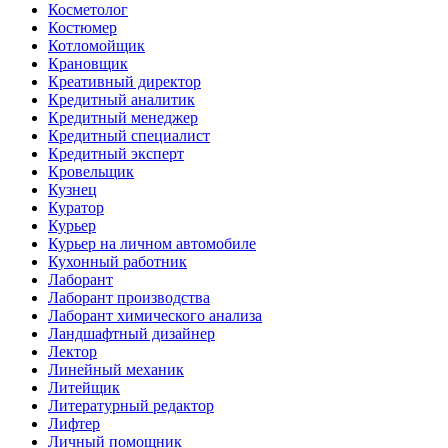
Косметолог
Костюмер
Котломойщик
Крановщик
Креативный директор
Кредитный аналитик
Кредитный менеджер
Кредитный специалист
Кредитный эксперт
Кровельщик
Кузнец
Куратор
Курьер
Курьер на личном автомобиле
Кухонный работник
Лаборант
Лаборант производства
Лаборант химического анализа
Ландшафтный дизайнер
Лектор
Линейный механик
Литейщик
Литературный редактор
Лифтер
Личный помощник