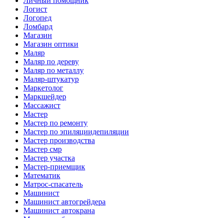
Личный помощник
Логист
Логопед
Ломбард
Магазин
Магазин оптики
Маляр
Маляр по дереву
Маляр по металлу
Маляр-штукатур
Маркетолог
Маркшейдер
Массажист
Мастер
Мастер по ремонту
Мастер по эпиляциидепиляции
Мастер производства
Мастер смр
Мастер участка
Мастер-приемщик
Математик
Матрос-спасатель
Машинист
Машинист автогрейдера
Машинист автокрана