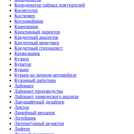
Координатор тайных покупателей
Косметолог
Костюмер
Котломойщик
Крановщик
Креативный директор
Кредитный аналитик
Кредитный менеджер
Кредитный специалист
Кровельщик
Кузнец
Куратор
Курьер
Курьер на личном автомобиле
Кухонный работник
Лаборант
Лаборант производства
Лаборант химического анализа
Ландшафтный дизайнер
Лектор
Линейный механик
Литейщик
Литературный редактор
Лифтер