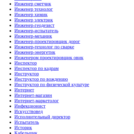
Инженер сметчик
Инженер технолог
Инженер химик
Инженер электрик
Инженер-геодезист
Инженер-испытатель
Инженер-механик
Инженер-проектировщик дорог
Инженер-технолог по сварке
Инженер-энергетик
Инженером проектировщик овик
Инспектор
Инспектор по кадрам
Инструктор
Инструктор по вождению
Инструктор по физической культуре
Интернет
Интернет-магазин
Интернет-маркетолог
Инфекционист
Искусствовед
Исполнительный директор
Испытатель
Историк
Кабельщик