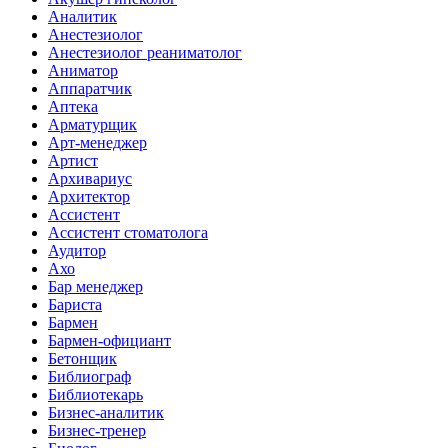
Аналитик
Анестезиолог
Анестезиолог реаниматолог
Аниматор
Аппаратчик
Аптека
Арматурщик
Арт-менеджер
Артист
Архивариус
Архитектор
Ассистент
Ассистент стоматолога
Аудитор
Ахо
Бар менеджер
Бариста
Бармен
Бармен-официант
Бетонщик
Библиограф
Библиотекарь
Бизнес-аналитик
Бизнес-тренер