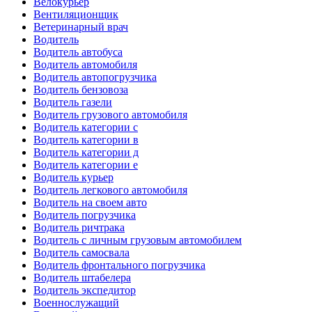
Велокурьер
Вентиляционщик
Ветеринарный врач
Водитель
Водитель автобуса
Водитель автомобиля
Водитель автопогрузчика
Водитель бензовоза
Водитель газели
Водитель грузового автомобиля
Водитель категории c
Водитель категории в
Водитель категории д
Водитель категории е
Водитель курьер
Водитель легкового автомобиля
Водитель на своем авто
Водитель погрузчика
Водитель ричтрака
Водитель с личным грузовым автомобилем
Водитель самосвала
Водитель фронтального погрузчика
Водитель штабелера
Водитель экспедитор
Военнослужащий