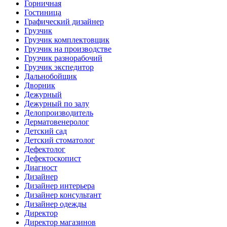
Горничная
Гостиница
Графический дизайнер
Грузчик
Грузчик комплектовщик
Грузчик на производстве
Грузчик разнорабочий
Грузчик экспедитор
Дальнобойщик
Дворник
Дежурный
Дежурный по залу
Делопроизводитель
Дерматовенеролог
Детский сад
Детский стоматолог
Дефектолог
Дефектоскопист
Диагност
Дизайнер
Дизайнер интерьера
Дизайнер консультант
Дизайнер одежды
Директор
Директор магазинов