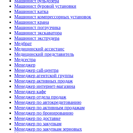
Машинист бульдозера
Машинист буровой установки
Машинист катка
Машинист компрессорных установок
Машинист крана
Машинист погрузчика
Машинист экскаватора
Машинист экструдера
Медбрат
Медицинский ассистанс
Медицинский представитель
Медсестра
Менеджер
Менеджер call-центра
Менеджер агентской группы
Менеджер активных продаж
Менеджер интернет-магазина
Менеджер кафе
Менеджер отдела продаж
Менеджер по автокредитованию
Менеджер по активным продажам
Менеджер по бронированию
Менеджер по доставке
Менеджер по закупкам
Менеджер по закупкам зерновых