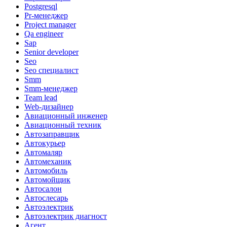
Postgresql
Pr-менеджер
Project manager
Qa engineer
Sap
Senior developer
Seo
Seo специалист
Smm
Smm-менеджер
Team lead
Web-дизайнер
Авиационный инженер
Авиационный техник
Автозаправщик
Автокурьер
Автомаляр
Автомеханик
Автомобиль
Автомойщик
Автосалон
Автослесарь
Автоэлектрик
Автоэлектрик диагност
Агент