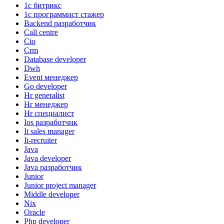
1с битрикс
1с программист стажер
Backend разработчик
Call centre
Cio
Crm
Database developer
Dwh
Event менеджер
Go developer
Hr generalist
Hr менеджер
Hr специалист
Ios разработчик
It sales manager
It-recruiter
Java
Java developer
Java разработчик
Junior
Junior project manager
Middle developer
Nix
Oracle
Php developer