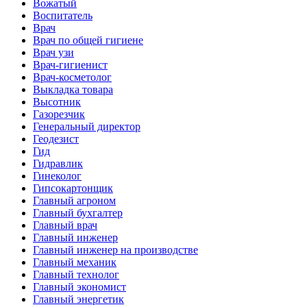
Вожатый
Воспитатель
Врач
Врач по общей гигиене
Врач узи
Врач-гигиенист
Врач-косметолог
Выкладка товара
Высотник
Газорезчик
Генеральный директор
Геодезист
Гид
Гидравлик
Гинеколог
Гипсокартонщик
Главный агроном
Главный бухгалтер
Главный врач
Главный инженер
Главный инженер на производстве
Главный механик
Главный технолог
Главный экономист
Главный энергетик