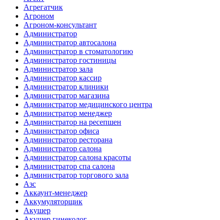
Агрегатчик
Агроном
Агроном-консультант
Администратор
Администратор автосалона
Администратор в стоматологию
Администратор гостиницы
Администратор зала
Администратор кассир
Администратор клиники
Администратор магазина
Администратор медицинского центра
Администратор менеджер
Администратор на ресепшен
Администратор офиса
Администратор ресторана
Администратор салона
Администратор салона красоты
Администратор спа салона
Администратор торгового зала
Азс
Аккаунт-менеджер
Аккумуляторщик
Акушер
Акушер гинеколог