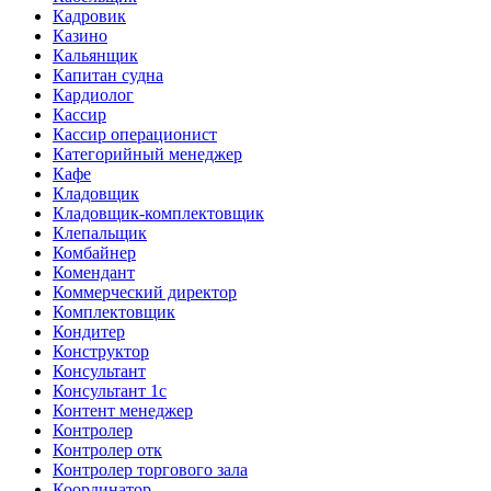
Кадровик
Казино
Кальянщик
Капитан судна
Кардиолог
Кассир
Кассир операционист
Категорийный менеджер
Кафе
Кладовщик
Кладовщик-комплектовщик
Клепальщик
Комбайнер
Комендант
Коммерческий директор
Комплектовщик
Кондитер
Конструктор
Консультант
Консультант 1с
Контент менеджер
Контролер
Контролер отк
Контролер торгового зала
Координатор