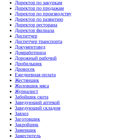
Директор по закупкам
Директор по продажам
Директор по производству
Директор по развитию
Директор ресторана
Директор филиала
Диспетчер
Диспетчер транспорта
Документовед
Домработница
Дорожный рабочий
Дробильщик
Дровосек
Ежедневная оплата
Жестянщик
Жиловщик мяса
Журналист
Забойщик скота
Заведующий аптекой
Заведующий складом
Завхоз
Заготовщик
Закройщик
Замерщик
Заместитель