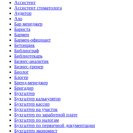
Ассистент
Ассистент стоматолога
Аудитор
Ахо
Бар менеджер
Бариста
Бармен
Бармен-официант
Бетонщик
Библиограф
Библиотекарь
Бизнес-аналитик
Бизнес-тренер
Биолог
Блогер
Бренд-менеджер
Бригадир
Бухгалтер
Бухгалтер калькулятор
Бухгалтер кассир
Бухгалтер на участок
Бухгалтер по заработной плате
Бухгалтер по налогам
Бухгалтер по первичной документации
Бухгалтер экономист