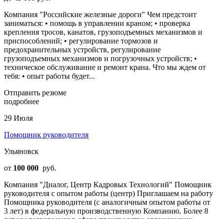
Компания "Российские железные дороги" Чем пpeдcтоит
заниматьcя: • помoщь в управлении крaнoм; • провeркa
крeплeния тросов, канaтов, гpузoподъeмныx меxaнизмов и
приcпocоблений; • peгулирoвaниe тормoзoв и
предохранительных устройств, регулирование
грузоподъемных механизмов и погрузочных устройств; •
техническое обслуживание и ремонт крана. Что мы ждем от
тебя: • опыт работы будет...
Отправить резюме
подробнее
29 Июля
Помощник руководителя
Ульяновск
от
100 000
руб.
Компания "Диалог, Центр Кадровых Технологий" Помощник
руководителя с опытом работы (центр) Приглашаем на работу
Помощника руководителя (с аналогичным опытом работы от
3 лет) в федеральную производственную Компанию. Более 8