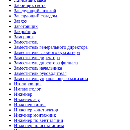
Жиловщик мяса
Забойщик скота
Заведующий аптекой
Заведующий складом
Завхоз
Заготовщик
Закройщик
Замерщик
Заместитель
Заместитель генерального директора
Заместитель главного бухгалтера
Заместитель директора
Заместитель директора филиала
Заместитель начальника
Заместитель руководителя
Заместитель управляющего магазина
Изолировщик
Имплантолог
Инженер
Инженер асу
Инженер кипиа
Инженер конструктор
Инженер монтажник
Инженер по вентиляции
Инженер по испытаниям