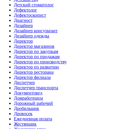
Детский стоматолог
Дефектолог
Дефектоскопист
Диагност
Дизайнер
Дизайнер консультант
Дизайнер одежды
Директор
Директор магазинов
Директор по закупкам
Директор по продажам
Директор по производству
Директор по развитию
Директор ресторана
Директор филиала
Диспетчер
Диспетчер транспорта
Документовед
Домработница
Дорожный рабочий
Дробильщик
Дровосек
Ежедневная оплата
Жестянщик