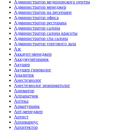
Администратор медицинского центра
Администратор менеджер
Администратор на ресепшен
Администратор офиса
Администратор ресторана
Администратор салона
Администратор салона красоты
Администратор спа салона
Администратор торгового зала
Азс
Аккаунт-менеджер
Аккумуляторщик
Акушер
Акушер гинеколог
Аналитик
Анестезиолог
Анестезиолог реаниматолог
Аниматор
Аппаратчик
Аптека
Арматурщик
Арт-менеджер
Артист
Архивариус
Архитектор