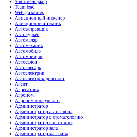
Smm-менеджер
Team lead
Web-дизайнер
Авиационный инженер
Авиационный техник
Автозаправщик
Автокурьер
Автомаляр
Автомеханик
Автомобиль
Автомойщик
Автосалон
Автослесарь
Автоэлектрик
Автоэлектрик диагност
Агент
Агрегатчик
Агроном
Агроном-консультант
Администратор
Администратор автосалона
Администратор в стоматологию
Администратор гостиницы
Администратор зала
Администратор магазина