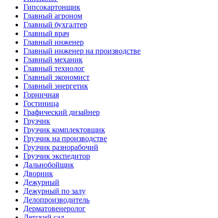
Гипсокартонщик
Главный агроном
Главный бухгалтер
Главный врач
Главный инженер
Главный инженер на производстве
Главный механик
Главный технолог
Главный экономист
Главный энергетик
Горничная
Гостиница
Графический дизайнер
Грузчик
Грузчик комплектовщик
Грузчик на производстве
Грузчик разнорабочий
Грузчик экспедитор
Дальнобойщик
Дворник
Дежурный
Дежурный по залу
Делопроизводитель
Дерматовенеролог
Детский сад