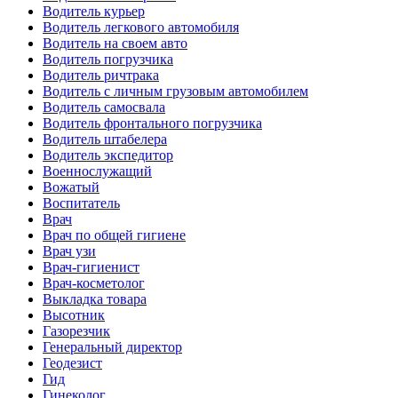
Водитель курьер
Водитель легкового автомобиля
Водитель на своем авто
Водитель погрузчика
Водитель ричтрака
Водитель с личным грузовым автомобилем
Водитель самосвала
Водитель фронтального погрузчика
Водитель штабелера
Водитель экспедитор
Военнослужащий
Вожатый
Воспитатель
Врач
Врач по общей гигиене
Врач узи
Врач-гигиенист
Врач-косметолог
Выкладка товара
Высотник
Газорезчик
Генеральный директор
Геодезист
Гид
Гинеколог