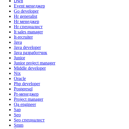
Dwh
Event менеджер
Go developer
Hr generalist
Hr менеджер
Hr специалист
It sales manager
It-recruiter
Java
Java developer
Java разработчик
Junior
Junior project manager
Middle developer
Nix
Oracle
Php developer
Postgresql
Pr-менеджер
Project manager
Qa engineer
Sap
Seo
Seo специалист
Smm