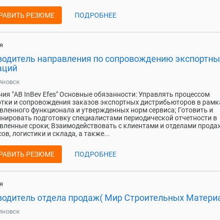
РАВИТЬ РЕЗЮМЕ
ПОДРОБНЕЕ
я
водитель направления по сопровождению экспортны
аций
яновск
ия "AB InBev Efes" Основные обязанности: Управлять процессом
тки и сопровождения заказов экспортных дистрибьюторов в рамк
вленного функционала и утвержденных норм сервиса; Готовить и
нировать подготовку специалистами периодической отчетности в
вленные сроки; Взаимодействовать с клиентами и отделами прода
ов, логистики и склада, а также...
РАВИТЬ РЕЗЮМЕ
ПОДРОБНЕЕ
я
водитель отдела продаж( Мир Строительных Материа
яновск