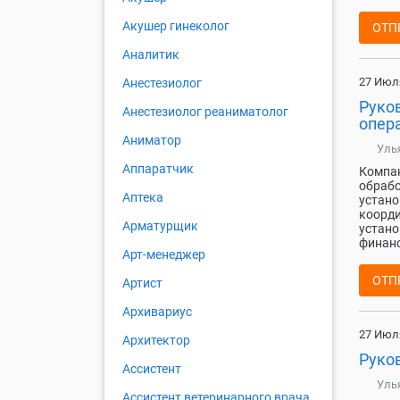
Акушер гинеколог
ОТП
Аналитик
27 Июл
Анестезиолог
Руко
Анестезиолог реаниматолог
опер
Аниматор
Уль
Аппаратчик
Компан
обрабо
Аптека
устано
коорди
Арматурщик
устано
финанс
Арт-менеджер
ОТП
Артист
Архивариус
27 Июл
Архитектор
Руко
Ассистент
Уль
Ассистент ветеринарного врача