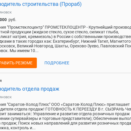
водитель строительства (Прораб)
яновск
 000
руб.
ния "Промстеклоцентр" ПРОМСТЕКЛОЦЕНТР - Крупнейший произво
тной продукции (жидкое стекло, сухое стекло, силикат глыба,
ликат натрия, кремнезоль) в России с собственными производств
ками в таких городах как: Екатеринбург, Нижний Тагил, Магнитого
сковск, Великий Новгород, Шахты, Орехово-Зуево, Павловский По
вск. Мы имеем 10...
РАВИТЬ РЕЗЮМЕ
ПОДРОБНЕЕ
я
водитель отдела продаж
яновск
ия "Саратов-Холод Плюс" ООО «Саратов-Холод Плюс» приглашает
дителя отдела продаж! ГОТОВНОСТЬ К ПЕРЕЕЗДУ В г. СЫЗРАНЬ Че
оит заниматься:: Управление и развитие отдела розничных продаж 
ении супервайзеры и торговые представители); Обеспечение выпо
 продаж; Поиск новых направлений для развития розничных прод
жка, контроль и...