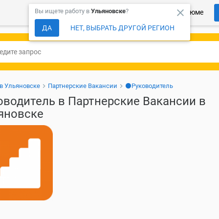
close
Вы ищете работу в
Ульяновске
?
Более 150 000 компаний ждут Ваше резюме
ДА
НЕТ, ВЫБРАТЬ ДРУГОЙ РЕГИОН
 в Ульяновске
Партнерские Вакансии
⚫Руководитель
оводитель в Партнерские Вакансии в
яновске