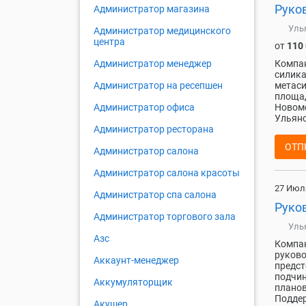
Руко
Администратор магазина
Уль
Администратор медицинского
центра
от
110
Компа
Администратор менеджер
силика
метаси
Администратор на ресепшен
площад
Новомо
Администратор офиса
Ульяно
Администратор ресторана
ОТП
Администратор салона
Администратор салона красоты
27 Июл
Администратор спа салона
Руко
Администратор торгового зала
Уль
Азс
Компан
руково
Аккаунт-менеджер
предст
подчин
Аккумуляторщик
планов
Поддер
Акушер