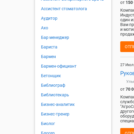
от
150
Ассистент стоматолога
Компан
Индуст
Аудитор
один и
Вам пр
Ахо
и моти
продаж
Бар менеджер
ОТП
Бариста
Бармен
27 Июл
Бармен-официант
Руко
Бетонщик
Уль
Библиограф
от
70 
Библиотекарь
Компан
службо
Бизнес-аналитик
"АгроС
другог
Бизнес-тренер
оборуд
специа
Биолог
Блогер
ОТП