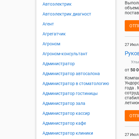
Выполн
Автоэлектрик
объема
постав
Автоэлектрик диагност
Агент
ОТП
Агрегатчик
Агроном
27 Июл
Руко
Агроном-консультант
Уль
Администратор
от
50 
Администратор автосалона
Компан
Ундоро
Администратор в стоматологию
года .
сотруд
Администратор гостиницы
стабил
летнюю
Администратор зала
Администратор кассир
ОТП
Администратор кафе
Администратор клиники
27 Июл