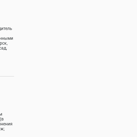
дитель
енными
рск,
сад,
м
(в
лнения
аж;