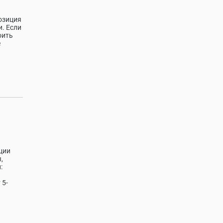
озиция
. Если
оить
е
ции
,
:
 5-