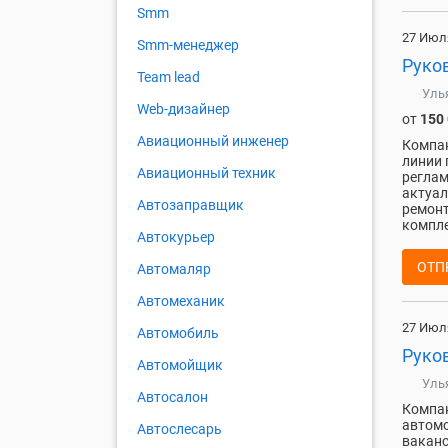
Smm
27 Июл
Smm-менеджер
Руко
Team lead
Уль
Web-дизайнер
от
150
Авиационный инженер
Компан
линии 
Авиационный техник
реглам
актуал
Автозаправщик
ремонт
компле
Автокурьер
ОТП
Автомаляр
Автомеханик
27 Июл
Автомобиль
Руко
Автомойщик
Уль
Автосалон
Компан
автомо
Автослесарь
ваканс