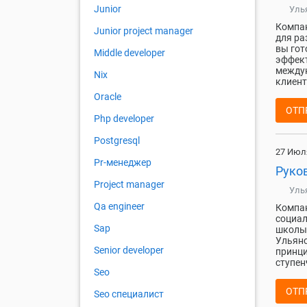
Junior
Уль
Компан
Junior project manager
для ра
вы гот
Middle developer
эффект
междун
Nix
клиент
Oracle
ОТП
Php developer
Postgresql
27 Июл
Pr-менеджер
Руко
Project manager
Уль
Qa engineer
Компан
социал
Sap
школы 
Ульяно
Senior developer
принци
ступен
Seo
ОТП
Seo специалист