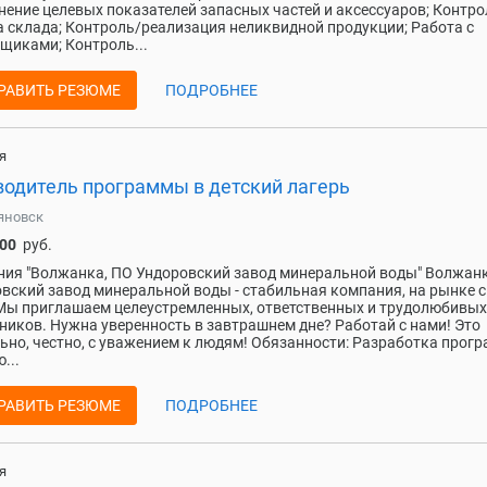
ение целевых показателей запасных частей и аксессуаров; Контро
 склада; Контроль/реализация неликвидной продукции; Работа с
щиками; Контроль...
РАВИТЬ РЕЗЮМЕ
ПОДРОБНЕЕ
я
водитель программы в детский лагерь
яновск
000
руб.
ия "Волжанка, ПО Ундоровский завод минеральной воды" Волжанк
вский завод минеральной воды - стабильная компания, на рынке с
 Мы приглашаем целеустремленных, ответственных и трудолюбивых
ников. Нужна уверенность в завтрашнем дне? Работай с нами! Это
ьно, честно, с уважением к людям! Обязанности: Разработка прог
...
РАВИТЬ РЕЗЮМЕ
ПОДРОБНЕЕ
я