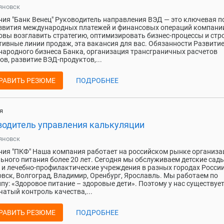
яновск
ия "Банк Венец" Руководитель направления ВЭД — это ключевая п
звития международных платежей и финансовых операций компании
овы возглавить стратегию, оптимизировать бизнес-процессы и стр
ивные линии продаж, эта вакансия для вас. Обязанности Развити
ародного бизнеса Банка, организация трансграничных расчетов
ов, развитие ВЭД-продуктов,...
РАВИТЬ РЕЗЮМЕ
ПОДРОБНЕЕ
я
водитель управления калькуляции
яновск
ия "ПКФ" Наша компания работает на российском рынке организа
ьного питания более 20 лет. Сегодня мы обслуживаем детские сады
и лечебно-профилактические учреждения в разных городах России
вск, Волгоград, Владимир, Оренбург, Ярославль. Мы работаем по
пу: «Здоровое питание – здоровые дети». Поэтому у нас существует
чатый контроль качества,...
РАВИТЬ РЕЗЮМЕ
ПОДРОБНЕЕ