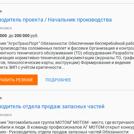
я
водитель проекта / Начальник производства
яновск
 000
до
200 000
руб.
ия "АгроТрансПорт" Обязанности: Обеспечение бесперебойной раб
производства соломенных пеллет и фасовки Организация и контро
ентного технического обслуживания (ТО) оборудования Разработк
изация нормативно-технической документации (журналы ТО, граф
ов, технологические карты, инструкции) Формирование и ведение
кта ЗИП с учётом критичности...
РАВИТЬ РЕЗЮМЕ
ПОДРОБНЕЕ
я
водитель отдела продаж запасных частей
яновск
ия "Автомобильная группа МОТОМ" МОТОМ - место, где встречают
били и люди. В команду про­фессионалов АГ МОТОМ открыт конкур
ию - Руководитель отдела продаж запасных частей Обязанности: