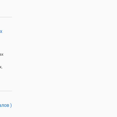
х
ах
ж,
лов )