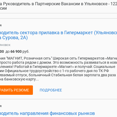
а Руководитель в Партнерские Вакансии в Ульяновске - 12
сии
я
одитель сектора прилавка в Гипермаркет (Ульяновс
 Сурова, 2А)
яновск
200
до
66 900
руб.
ия "МАГНИТ, Розничная сеть" Широкая сеть Гипермаркетов «Магн
 просто работа рядом с домом. Это возможность развиваться в но
лениях! Работай в Гипермаркете «Магнит» и получай: Социальные
ии Официальное трудоустройство с 1-го рабочего дня по ТК РФ
ваемый отпуск, больничный Стабильная белая зарплата два раза 
на банковскую карту...
РАВИТЬ РЕЗЮМЕ
ПОДРОБНЕЕ
я
водитель направления финансовых рынков