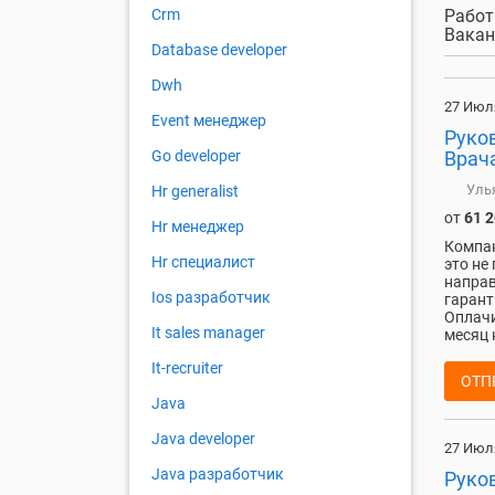
Работ
Crm
Вакан
Database developer
Dwh
27 Июл
Event менеджер
Руков
Врача
Go developer
Уль
Hr generalist
от
61 
Hr менеджер
Компан
Hr специалист
это не
направ
Ios разработчик
гарант
Оплачи
It sales manager
месяц 
It-recruiter
ОТП
Java
Java developer
27 Июл
Java разработчик
Руко