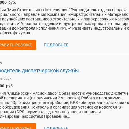
 000
руб.
ия "Мир Строительных Материалов" Руководитель отдела продаж
риального направления Компания: «Мир Строительных Материало
з крупнейших поставщиков строительных и лакокрасочных матери
едстоит: ✔ Управлять отделом индустриальных продаж: от планир
вации до контроля исполнения KPI. ✔ Развивать индустриальный 
 (весь фокус на...
РАВИТЬ РЕЗЮМЕ
ПОДРОБНЕЕ
я
водитель диспетчерской службы
яновск
000
руб.
ия "Симбирский мясной двор" Обязанности: Руководство диспетч
й предприятия (в подчинении 2 человека) Работа в программе
игнал" Организация учета приборов, GPS - оборудования, ключей - к
о оборудования Контроль и организация установки нового GPS -
ования (GPS -терминала, датчиков уровня топлива и
лизированных систем) Проведение...
РАВИТЬ РЕЗЮМЕ
ПОДРОБНЕЕ