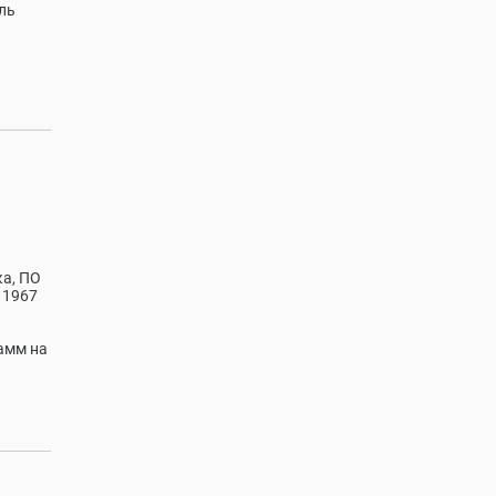
ль
а, ПО
 1967
рамм на