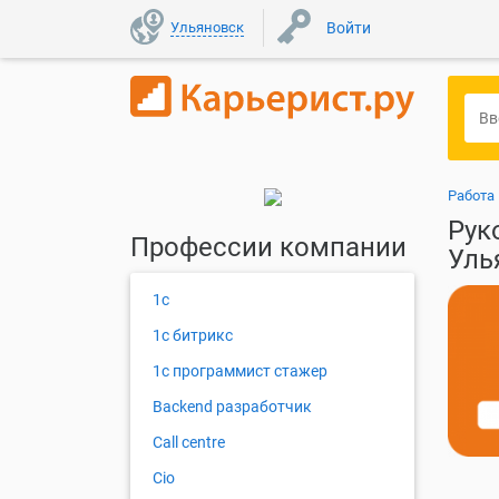
Ульяновск
Войти
Работа
Рук
Профессии компании
Уль
1с
1с битрикс
1с программист стажер
Backend разработчик
Call centre
Cio