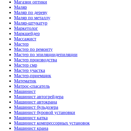
Магазин оптики
Маляр
Маляр по дереву
Маляр по металлу
Маляр-штукатур
Маркетолог
Маркшейдер
Массажист
Мастер
Мастер по ремонту
Мастер по эпиляциидепиляции
Мастер производства
Мастер смр
Мастер участка
Мастер-приемщик
Математик
Матрос-спасатель
Машинист
Машинист автогрейдера
Машинист автокрана
Машинист бульдозера
Машинист буровой установки
Машинист катка
Машинист компрессорных установок
Машинист крана