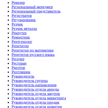
Ревизор
Региональный менеджер
Региональный представитель
Регистратор
Регулировщик
Резчик
Резчик металла
Рекрутер
Ремонтник
Рентгенолог
Репетитор
Репетитор по математике
Репетитор русского языка
Ресечер
Ресторан
Риелтор
Рихтовщик
Руководитель
Руководитель группы
Руководитель направления
Руководитель отдела аренды
Руководитель отдела закупок
Руководитель отдела маркетинга
Руководитель отдела продаж
Руководитель отдела развития