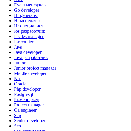
Event менеджер
Go developer
Hr generalist
Hr менеджер
Hr специалист
Ios разработчик
It sales manager
It-recruiter
Java
Java developer
Java разработчик
Junior
Junior project manager
Middle developer
Nix
Oracle
Php developer
Postgresql
Pr-менеджер
Project manager
Qa engineer
Sap
Senior developer
Seo