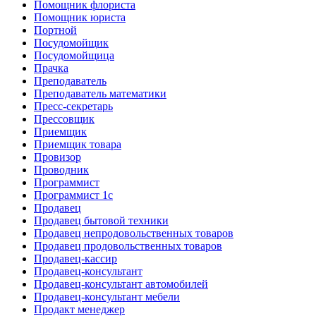
Помощник флориста
Помощник юриста
Портной
Посудомойщик
Посудомойщица
Прачка
Преподаватель
Преподаватель математики
Пресс-секретарь
Прессовщик
Приемщик
Приемщик товара
Провизор
Проводник
Программист
Программист 1с
Продавец
Продавец бытовой техники
Продавец непродовольственных товаров
Продавец продовольственных товаров
Продавец-кассир
Продавец-консультант
Продавец-консультант автомобилей
Продавец-консультант мебели
Продакт менеджер