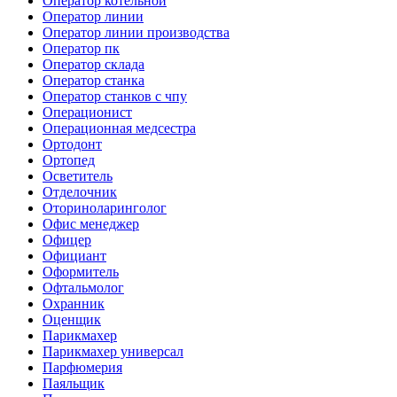
Оператор котельной
Оператор линии
Оператор линии производства
Оператор пк
Оператор склада
Оператор станка
Оператор станков с чпу
Операционист
Операционная медсестра
Ортодонт
Ортопед
Осветитель
Отделочник
Оториноларинголог
Офис менеджер
Офицер
Официант
Оформитель
Офтальмолог
Охранник
Оценщик
Парикмахер
Парикмахер универсал
Парфюмерия
Паяльщик