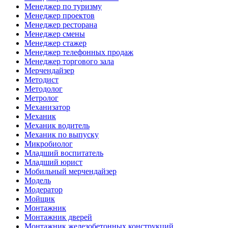
Менеджер по туризму
Менеджер проектов
Менеджер ресторана
Менеджер смены
Менеджер стажер
Менеджер телефонных продаж
Менеджер торгового зала
Мерчендайзер
Методист
Методолог
Метролог
Механизатор
Механик
Механик водитель
Механик по выпуску
Микробиолог
Младший воспитатель
Младший юрист
Мобильный мерчендайзер
Модель
Модератор
Мойщик
Монтажник
Монтажник дверей
Монтажник железобетонных конструкций