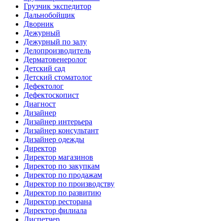
Грузчик экспедитор
Дальнобойщик
Дворник
Дежурный
Дежурный по залу
Делопроизводитель
Дерматовенеролог
Детский сад
Детский стоматолог
Дефектолог
Дефектоскопист
Диагност
Дизайнер
Дизайнер интерьера
Дизайнер консультант
Дизайнер одежды
Директор
Директор магазинов
Директор по закупкам
Директор по продажам
Директор по производству
Директор по развитию
Директор ресторана
Директор филиала
Диспетчер