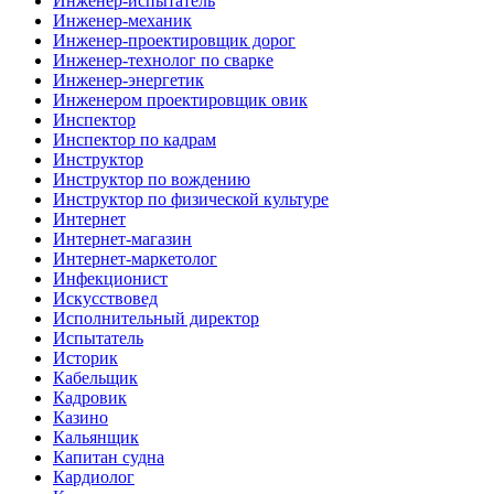
Инженер-испытатель
Инженер-механик
Инженер-проектировщик дорог
Инженер-технолог по сварке
Инженер-энергетик
Инженером проектировщик овик
Инспектор
Инспектор по кадрам
Инструктор
Инструктор по вождению
Инструктор по физической культуре
Интернет
Интернет-магазин
Интернет-маркетолог
Инфекционист
Искусствовед
Исполнительный директор
Испытатель
Историк
Кабельщик
Кадровик
Казино
Кальянщик
Капитан судна
Кардиолог