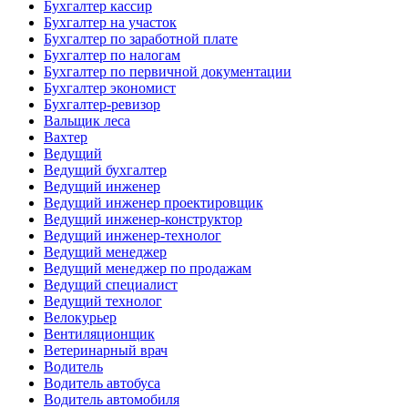
Бухгалтер кассир
Бухгалтер на участок
Бухгалтер по заработной плате
Бухгалтер по налогам
Бухгалтер по первичной документации
Бухгалтер экономист
Бухгалтер-ревизор
Вальщик леса
Вахтер
Ведущий
Ведущий бухгалтер
Ведущий инженер
Ведущий инженер проектировщик
Ведущий инженер-конструктор
Ведущий инженер-технолог
Ведущий менеджер
Ведущий менеджер по продажам
Ведущий специалист
Ведущий технолог
Велокурьер
Вентиляционщик
Ветеринарный врач
Водитель
Водитель автобуса
Водитель автомобиля