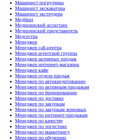
Машинист погрузчика
Машинист экскаватора
Машинист экструдера
Медбрат
Медицинский ассистанс
Медицинский представитель
Медсестра
Менеджер
Менеджер call-центра
Менеджер агентской группы
Менеджер активных продаж
Менеджер интернет-магазина
Менеджер кафе
Менеджер отдела продаж
Менеджер по автокредитованию
Менеджер по активным продажам
Менеджер по бронированию
Менеджер по доставке
Менеджер по закупкам
Менеджер по закупкам зерновых
Менеджер по интернет-продажам
Менеджер по качеству
Менеджер по логистике
Менеджер по маркетингу
Менеджер по обучению