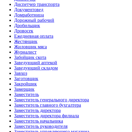
Диспетчер транспорта
Документовед
Домработница
Дорожный рабочий
Дробильщик
Дровосек
Ежедневная оплата
Жестянщик
Жиловщик мяса
Журналист
Забойщик скота
Заведующий аптекой
Заведующий складом
Завхоз
Заготовщик
Закройщик
Замерщик
Заместитель
Заместитель генерального директора
Заместитель главного бухгалтера
Заместитель директора
Заместитель директора филиала
Заместитель начальника
Заместитель руководителя
Заместитель управляющего магазина