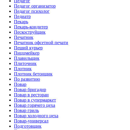
Педагог
Педагог организатор
Педагог психолог
Педиатр
Пекарь
Пекарь-кондитер
Пескоструйщик
Печатник
Печатник офсетной печати
Пеший курьер
Пиццмейкер
Плавильщик
Плиточник
Плотник
Плотник бетонщик
По развитию
Повар
Повар бригадир
Повар в ресторан
Повар в супермаркет
Повар горячего цеха
Повар гриль
Повар холодного цеха
Повар-универсал
Подготовщик