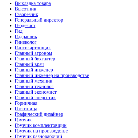
Выкладка товара
Высотник
Газорезчик
Генеральный директор
Геодезист
Гид
Гидравлик
Гинеколог
Гипсокартонщик
Главный агроном
Главный бухгалтер
Главный врач
Главный инженер
Главный инженер на производстве
Главный механик
Главный технолог
Главный экономист
Главный энергетик
Горничная
Гостиница
Графический дизайнер
Грузчик
Грузчик комплектовщик
Грузчик на производстве
Грузчик разнорабочий