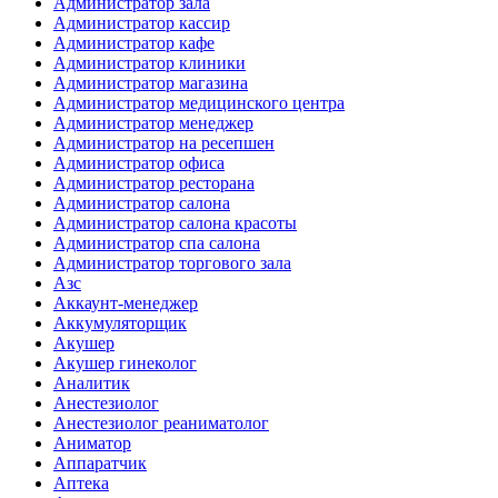
Администратор зала
Администратор кассир
Администратор кафе
Администратор клиники
Администратор магазина
Администратор медицинского центра
Администратор менеджер
Администратор на ресепшен
Администратор офиса
Администратор ресторана
Администратор салона
Администратор салона красоты
Администратор спа салона
Администратор торгового зала
Азс
Аккаунт-менеджер
Аккумуляторщик
Акушер
Акушер гинеколог
Аналитик
Анестезиолог
Анестезиолог реаниматолог
Аниматор
Аппаратчик
Аптека