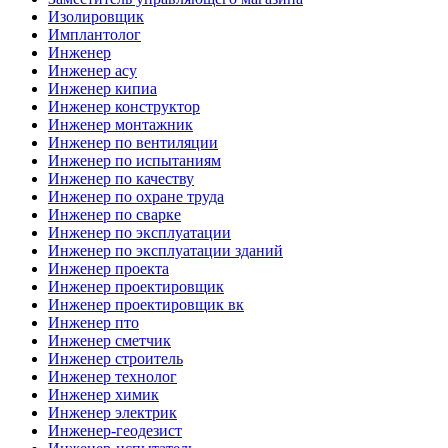
Изолировщик
Имплантолог
Инженер
Инженер асу
Инженер кипиа
Инженер конструктор
Инженер монтажник
Инженер по вентиляции
Инженер по испытаниям
Инженер по качеству
Инженер по охране труда
Инженер по сварке
Инженер по эксплуатации
Инженер по эксплуатации зданий
Инженер проекта
Инженер проектировщик
Инженер проектировщик вк
Инженер пто
Инженер сметчик
Инженер строитель
Инженер технолог
Инженер химик
Инженер электрик
Инженер-геодезист