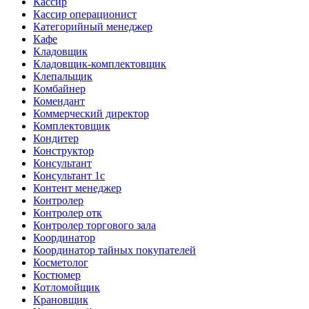
Кассир
Кассир операционист
Категорийный менеджер
Кафе
Кладовщик
Кладовщик-комплектовщик
Клепальщик
Комбайнер
Комендант
Коммерческий директор
Комплектовщик
Кондитер
Конструктор
Консультант
Консультант 1с
Контент менеджер
Контролер
Контролер отк
Контролер торгового зала
Координатор
Координатор тайных покупателей
Косметолог
Костюмер
Котломойщик
Крановщик