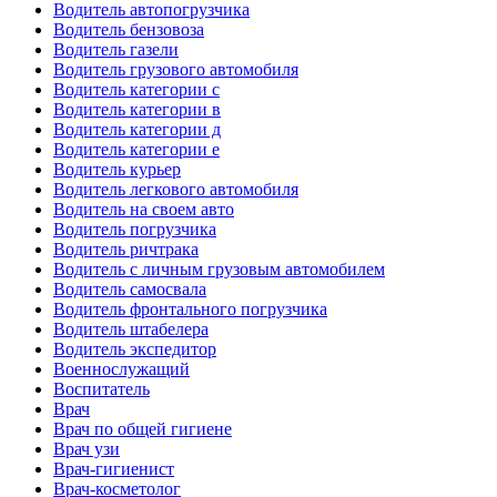
Водитель автопогрузчика
Водитель бензовоза
Водитель газели
Водитель грузового автомобиля
Водитель категории c
Водитель категории в
Водитель категории д
Водитель категории е
Водитель курьер
Водитель легкового автомобиля
Водитель на своем авто
Водитель погрузчика
Водитель ричтрака
Водитель с личным грузовым автомобилем
Водитель самосвала
Водитель фронтального погрузчика
Водитель штабелера
Водитель экспедитор
Военнослужащий
Воспитатель
Врач
Врач по общей гигиене
Врач узи
Врач-гигиенист
Врач-косметолог