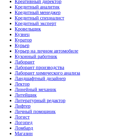
Креативный директор
Кредитный аналитик
Кредитный менеджер
Кредитный специалист
Кредитный эксперт
Кровельщик
Кузнец
Куратор
Курьер
Курьер на личном автомобиле
Кухонный работник
Лаборант
Лаборант производства
Лаборант химического анализа
Ландшафтный дизайнер
Лектор
Линейный механик
Литейщик
Литературный редактор
Лифтер
Личный помощник
Логист
Логопед
Ломбард
Магазин