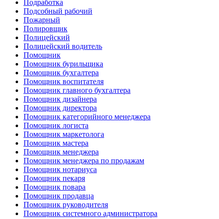
Подработка
Подсобный рабочий
Пожарный
Полировщик
Полицейский
Полицейский водитель
Помощник
Помощник бурильщика
Помощник бухгалтера
Помощник воспитателя
Помощник главного бухгалтера
Помощник дизайнера
Помощник директора
Помощник категорийного менеджера
Помощник логиста
Помощник маркетолога
Помощник мастера
Помощник менеджера
Помощник менеджера по продажам
Помощник нотариуса
Помощник пекаря
Помощник повара
Помощник продавца
Помощник руководителя
Помощник системного администратора