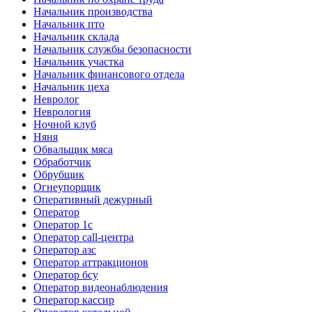
Начальник производства
Начальник пто
Начальник склада
Начальник службы безопасности
Начальник участка
Начальник финансового отдела
Начальник цеха
Невролог
Неврология
Ночной клуб
Няня
Обвальщик мяса
Обработчик
Обрубщик
Огнеупорщик
Оперативный дежурный
Оператор
Оператор 1с
Оператор call-центра
Оператор азс
Оператор аттракционов
Оператор бсу
Оператор видеонаблюдения
Оператор кассир