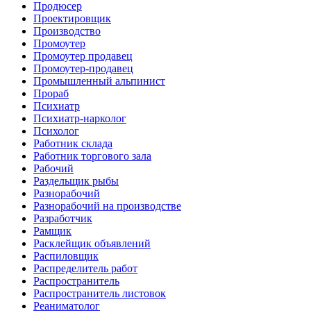
Продюсер
Проектировщик
Производство
Промоутер
Промоутер продавец
Промоутер-продавец
Промышленный альпинист
Прораб
Психиатр
Психиатр-нарколог
Психолог
Работник склада
Работник торгового зала
Рабочий
Раздельщик рыбы
Разнорабочий
Разнорабочий на производстве
Разработчик
Рамщик
Расклейщик объявлений
Распиловщик
Распределитель работ
Распространитель
Распространитель листовок
Реаниматолог