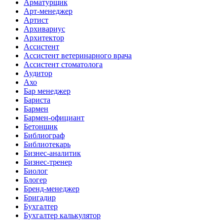
Арматурщик
Арт-менеджер
Артист
Архивариус
Архитектор
Ассистент
Ассистент ветеринарного врача
Ассистент стоматолога
Аудитор
Ахо
Бар менеджер
Бариста
Бармен
Бармен-официант
Бетонщик
Библиограф
Библиотекарь
Бизнес-аналитик
Бизнес-тренер
Биолог
Блогер
Бренд-менеджер
Бригадир
Бухгалтер
Бухгалтер калькулятор