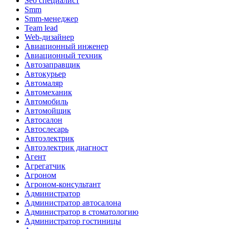
Seo специалист
Smm
Smm-менеджер
Team lead
Web-дизайнер
Авиационный инженер
Авиационный техник
Автозаправщик
Автокурьер
Автомаляр
Автомеханик
Автомобиль
Автомойщик
Автосалон
Автослесарь
Автоэлектрик
Автоэлектрик диагност
Агент
Агрегатчик
Агроном
Агроном-консультант
Администратор
Администратор автосалона
Администратор в стоматологию
Администратор гостиницы