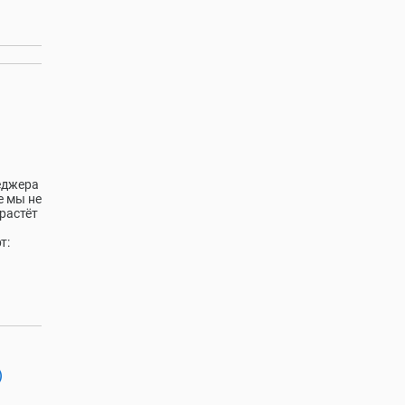
еджера
е мы не
растёт
т:
)