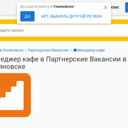
close
Вы ищете работу в
Ульяновске
?
Более 150 000 компаний ждут Ваше резюме
ДА
НЕТ, ВЫБРАТЬ ДРУГОЙ РЕГИОН
 в Ульяновске
Партнерские Вакансии
⚫Менеджер кафе
еджер кафе в Партнерские Вакансии в
яновске