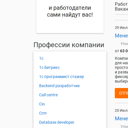
Работ
Вакан
29 Июл
Мене
Профессии компании
Уль
от
63 
1с
Компан
для на
1с битрикс
просто
и разв
1с программист стажер
фиксир
выбира
Backend разработчик
ОТП
Call centre
Cio
25 Июл
Crm
Мене
Database developer
Уль