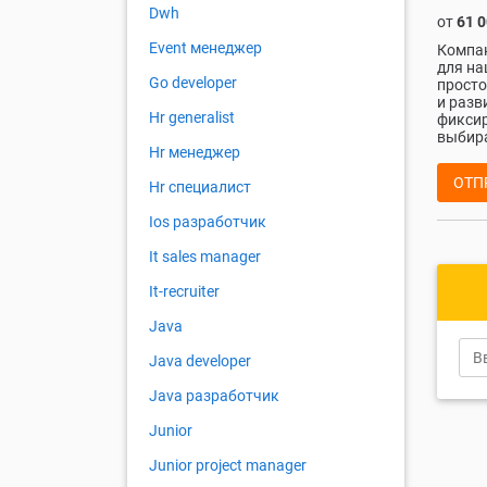
Dwh
от
61 
Event менеджер
Компан
для на
Go developer
просто
и разв
Hr generalist
фиксир
выбира
Hr менеджер
ОТП
Hr специалист
Ios разработчик
It sales manager
It-recruiter
Java
Java developer
Java разработчик
Junior
Junior project manager