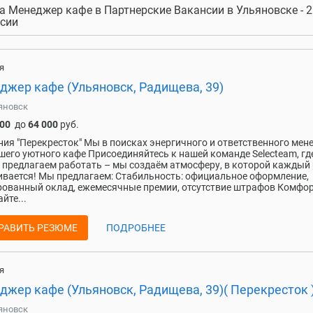
а Менеджер кафе в Партнерские Вакансии в Ульяновске - 2
сии
я
джер кафе (Ульяновск, Радищева, 39)
яновск
000
до
64 000
руб.
ия "Перекресток" Мы в поисках энергичного и ответственного мен
шего уютного кафе Присоединяйтесь к нашей команде Selecteam, гд
 предлагаем работать – мы создаём атмосферу, в которой каждый 
ивается! Мы предлагаем: Стабильность: официальное оформление,
ованный оклад, ежемесячные премии, отсутствие штрафов Комфор
йте...
РАВИТЬ РЕЗЮМЕ
ПОДРОБНЕЕ
я
джер кафе (Ульяновск, Радищева, 39)( Перекресток 
яновск