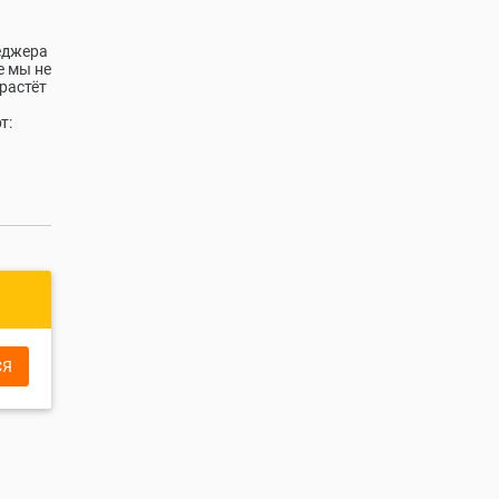
еджера
е мы не
растёт
т:
СЯ